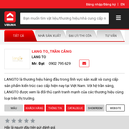
Đăng nhập
/
Đăng ký
EN
TẤT CẢ
NHÀ SẢN XUẤT/NHÀ PHÂN PHỐI
ĐẠI LÝ/THI CÔNG LẮP ĐẶT
TƯ VẤN
LANG TO_TRẦN CĂNG
LANG TO
Mr. Đạt
0902 795 629
LANGTO là thương hiệu hàng đầu trong lĩnh vực sản xuất và cung cấp
sản phẩm kiến trúc cao cấp hiện nay tại Việt Nam. Với hệ trần sáng,
LANGTO được xem là đối thủ cạnh tranh mạnh của các thương hiệu cùng
loại trên thị trường.
MẪU
KHÁCH HÀNG
THÔNG TIN
CATALOGUE
SHOWROOM
WEBSITE
Hãy là người đầu tiên gửi đánh giá.