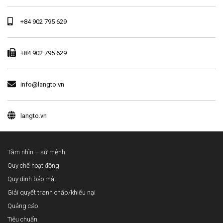
+84 902 795 629
+84 902 795 629
info@langto.vn
langto.vn
Tầm nhìn – sứ mệnh
Quy chế hoạt động
Quy định bảo mật
Giải quyết tranh chấp/khiếu nại
Quảng cáo
Tiêu chuẩn