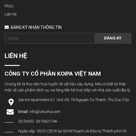
FAQs
Liên hệ
ĐĂNG KÝ NHẬN THÔNG TIN
ĐĂNG KÝ
LIÊN HỆ
CÔNG TY CỔ PHẦN KOIPA VIỆT NAM
Chúng tôi là thư viện trực tuyến về vật liệu xây dựng. Nếu có bất kỳ thắc
mắc về sản phẩm/dịch vụ, vui lòng liên hệ trực tiếp với nhà sản xuất/đại lý.
Sarimi Apartment A1. Unit 09, 74 Nguyen Co Thach, Thu Duc City
Email:
info@vibuma.com
Số DKKD: 0313601746
Ngày cấp: 05/01/2016 tại Sở Kế hoạch và Đầu tư Thành phố Hồ