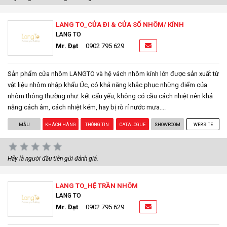
LANG TO_CỬA ĐI & CỬA SỔ NHÔM/ KÍNH
LANG TO
Mr. Đạt
0902 795 629
Sản phẩm cửa nhôm LANGTO và hệ vách nhôm kính lớn được sản xuất từ
vật liệu nhôm nhập khẩu Úc, có khả năng khắc phục những điểm của
nhôm thông thường như: kết cấu yếu, không có cầu cách nhiệt nên khả
năng cách âm, cách nhiệt kém, hay bị rò rỉ nước mưa....
MẪU
KHÁCH HÀNG
THÔNG TIN
CATALOGUE
SHOWROOM
WEBSITE
Hãy là người đầu tiên gửi đánh giá.
LANG TO_HỆ TRẦN NHÔM
LANG TO
Mr. Đạt
0902 795 629