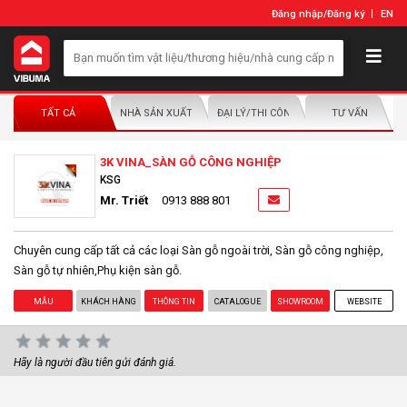
Đăng nhập
/
Đăng ký
EN
TẤT CẢ
NHÀ SẢN XUẤT/NHÀ PHÂN PHỐI
ĐẠI LÝ/THI CÔNG LẮP ĐẶT
TƯ VẤN
3K VINA_SÀN GỖ CÔNG NGHIỆP
KSG
Mr. Triết
0913 888 801
Chuyên cung cấp tất cả các loại Sàn gỗ ngoài trời, Sàn gỗ công nghiệp,
Sàn gỗ tự nhiên,Phụ kiện sàn gỗ.
MẪU
KHÁCH HÀNG
THÔNG TIN
CATALOGUE
SHOWROOM
WEBSITE
Hãy là người đầu tiên gửi đánh giá.