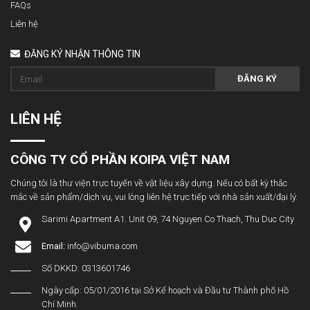
FAQs
Liên hệ
ĐĂNG KÝ NHẬN THÔNG TIN
ĐĂNG KÝ
LIÊN HỆ
CÔNG TY CỔ PHẦN KOIPA VIỆT NAM
Chúng tôi là thư viện trực tuyến về vật liệu xây dựng. Nếu có bất kỳ thắc
mắc về sản phẩm/dịch vụ, vui lòng liên hệ trực tiếp với nhà sản xuất/đại lý.
Sarimi Apartment A1. Unit 09, 74 Nguyen Co Thach, Thu Duc City
Email:
info@vibuma.com
Số DKKD: 0313601746
Ngày cấp: 05/01/2016 tại Sở Kế hoạch và Đầu tư Thành phố Hồ
Chí Minh.