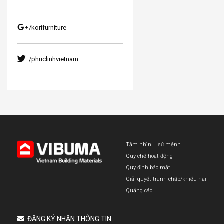
/korifurniture
/phuclinhvietnam
Tầm nhìn – sứ mệnh
Quy chế hoạt động
Quy định bảo mật
Giải quyết tranh chấp/khiếu nại
Quảng cáo
ĐĂNG KÝ NHẬN THÔNG TIN