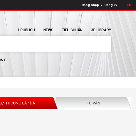
Đăng nhập
/
Đăng ký
EN
I-PUBLISH
NEWS
TIÊU CHUẨN
3D LIBRARY
ÔNG
LÝ/THI CÔNG LẮP ĐẶT
TƯ VẤN