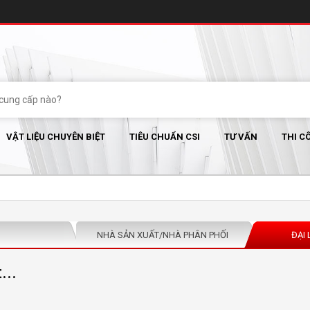
VẬT LIỆU CHUYÊN BIỆT
TIÊU CHUẨN CSI
TƯ VẤN
THI C
NHÀ SẢN XUẤT/NHÀ PHÂN PHỐI
ĐẠI 
...