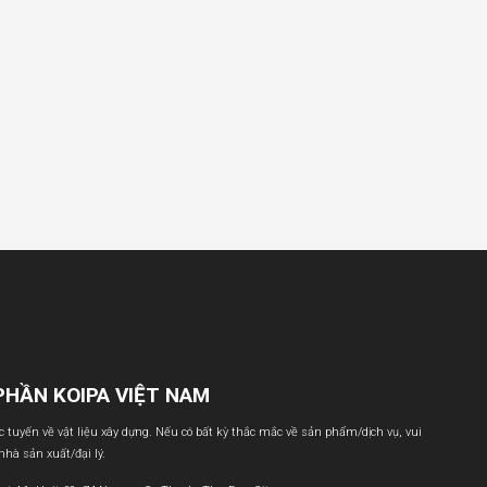
PHẦN KOIPA VIỆT NAM
ực tuyến về vật liệu xây dựng. Nếu có bất kỳ thắc mắc về sản phẩm/dịch vụ, vui
 nhà sản xuất/đại lý.