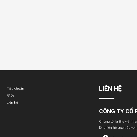
LIÊN HỆ
Tiêu chuẩn
FAQs
Liên hệ
CÔNG TY CỔ 
Chúng tôi là thư viện tr
lòng liên hệ trực tiếp với