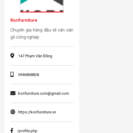
Korifurniture
Chuyên gia hàng đầu về ván sàn
gỗ công nghiệp
147 Phạm Văn Đồng
0946868828
korifurniture.com@gmail.com
https://korifurniture.vn
/profile.php