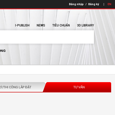
Đăng nhập
/
Đăng ký
EN
I-PUBLISH
NEWS
TIÊU CHUẨN
3D LIBRARY
ÔNG
LÝ/THI CÔNG LẮP ĐẶT
TƯ VẤN