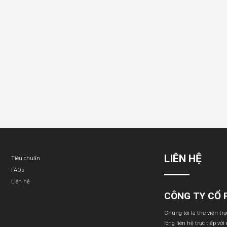
LIÊN HỆ
Tiêu chuẩn
FAQs
Liên hệ
CÔNG TY CỔ 
Chúng tôi là thư viện tr
lòng liên hệ trực tiếp với