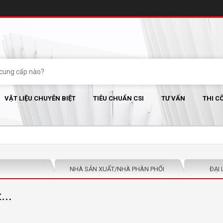
VẬT LIỆU CHUYÊN BIỆT
TIÊU CHUẨN CSI
TƯ VẤN
THI C
NHÀ SẢN XUẤT/NHÀ PHÂN PHỐI
ĐẠI 
...