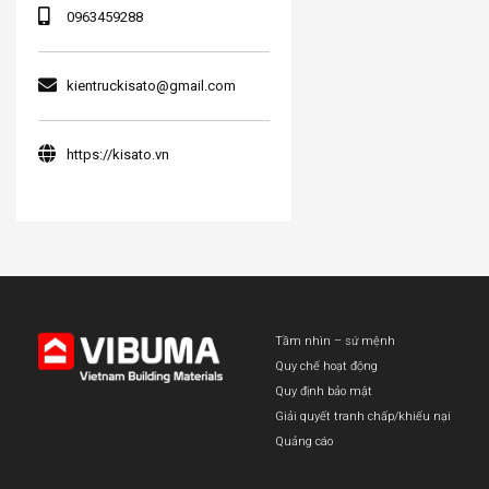
0963459288
kientruckisato@gmail.com
https://kisato.vn
Tầm nhìn – sứ mệnh
Quy chế hoạt động
Quy định bảo mật
Giải quyết tranh chấp/khiếu nại
Quảng cáo