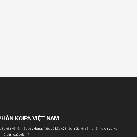
PHẦN KOIPA VIỆT NAM
ực tuyến về vật liệu xây dựng. Nếu có bất kỳ thắc mắc về sản phẩm/dịch vụ, vui
 nhà sản xuất/đại lý.