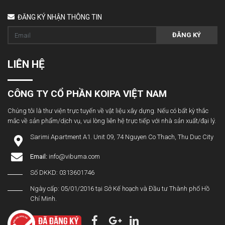
ĐĂNG KÝ NHẬN THÔNG TIN
ĐĂNG KÝ
LIÊN HỆ
CÔNG TY CỔ PHẦN KOIPA VIỆT NAM
Chúng tôi là thư viện trực tuyến về vật liệu xây dựng. Nếu có bất kỳ thắc
mắc về sản phẩm/dịch vụ, vui lòng liên hệ trực tiếp với nhà sản xuất/đại lý.
Sarimi Apartment A1. Unit 09, 74 Nguyen Co Thach, Thu Duc City
Email:
info@vibuma.com
Số DKKD: 0313601746
Ngày cấp: 05/01/2016 tại Sở Kế hoạch và Đầu tư Thành phố Hồ
Chí Minh.