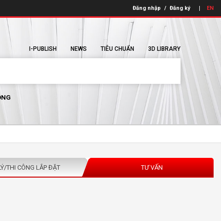
Đăng nhập
/
Đăng ký
EN
I-PUBLISH
NEWS
TIÊU CHUẨN
3D LIBRARY
ÔNG
LÝ/THI CÔNG LẮP ĐẶT
TƯ VẤN