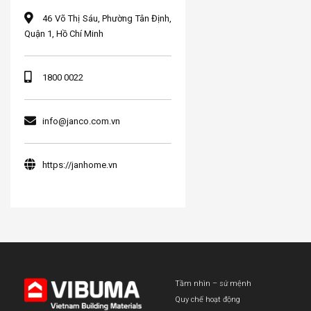
46 Võ Thị Sáu, Phường Tân Định,
Quận 1, Hồ Chí Minh
1800 0022
info@janco.com.vn
https://janhome.vn
Tầm nhìn – sứ mệnh
Quy chế hoạt động