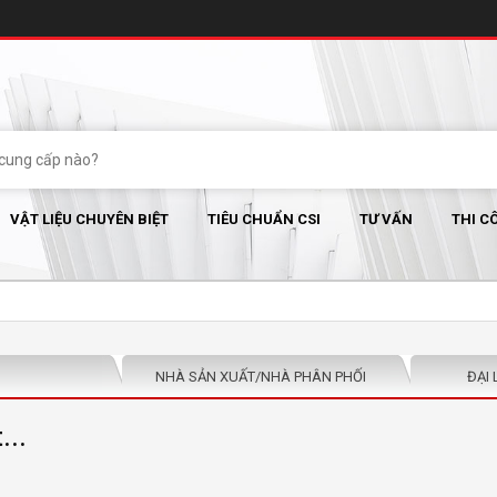
VẬT LIỆU CHUYÊN BIỆT
TIÊU CHUẨN CSI
TƯ VẤN
THI C
NHÀ SẢN XUẤT/NHÀ PHÂN PHỐI
ĐẠI 
...