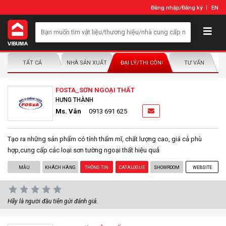
Đăng nhập
/
Đăng ký
EN
TẤT CẢ
NHÀ SẢN XUẤT/NHÀ PHÂN PHỐI
ĐẠI LÝ/THI CÔNG LẮP ĐẶT
TƯ VẤN
FOSTA_SƠN NGOẠI THẤT
HƯNG THÀNH
Ms. Vân
0913 691 625
Tạo ra những sản phẩm có tính thẩm mĩ, chất lượng cao, giá cả phù
hợp,cung cấp các loại sơn tường ngoại thất hiệu quả
MẪU
KHÁCH HÀNG
THÔNG TIN
CATALOGUE
SHOWROOM
WEBSITE
Hãy là người đầu tiên gửi đánh giá.