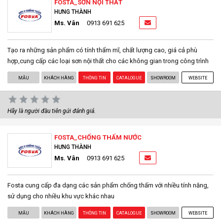
FOSTA_SƠN NỘI THẤT
HƯNG THÀNH
Ms. Vân
0913 691 625
Tạo ra những sản phẩm có tính thẩm mĩ, chất lượng cao, giá cả phù
hợp,cung cấp các loại sơn nội thất cho các không gian trong công trình
MẪU
KHÁCH HÀNG
THÔNG TIN
CATALOGUE
SHOWROOM
WEBSITE
Hãy là người đầu tiên gửi đánh giá.
FOSTA_CHỐNG THẤM NƯỚC
HƯNG THÀNH
Ms. Vân
0913 691 625
Fosta cung cấp đa dạng các sản phẩm chống thấm với nhiều tính năng,
sử dụng cho nhiều khu vực khác nhau
MẪU
KHÁCH HÀNG
THÔNG TIN
CATALOGUE
SHOWROOM
WEBSITE