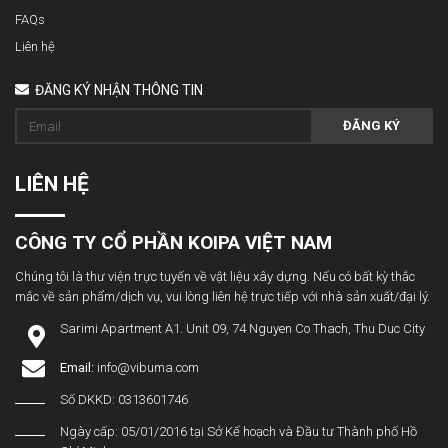
FAQs
Liên hệ
ĐĂNG KÝ NHẬN THÔNG TIN
ĐĂNG KÝ
LIÊN HỆ
CÔNG TY CỔ PHẦN KOIPA VIỆT NAM
Chúng tôi là thư viện trực tuyến về vật liệu xây dựng. Nếu có bất kỳ thắc
mắc về sản phẩm/dịch vụ, vui lòng liên hệ trực tiếp với nhà sản xuất/đại lý.
Sarimi Apartment A1. Unit 09, 74 Nguyen Co Thach, Thu Duc City
Email:
info@vibuma.com
Số DKKD: 0313601746
Ngày cấp: 05/01/2016 tại Sở Kế hoạch và Đầu tư Thành phố Hồ