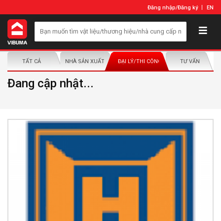
Đăng nhập
/
Đăng ký
EN
TẤT CẢ
NHÀ SẢN XUẤT/NHÀ PHÂN PHỐI
ĐẠI LÝ/THI CÔNG LẮP ĐẶT
TƯ VẤN
Đang cập nhật...