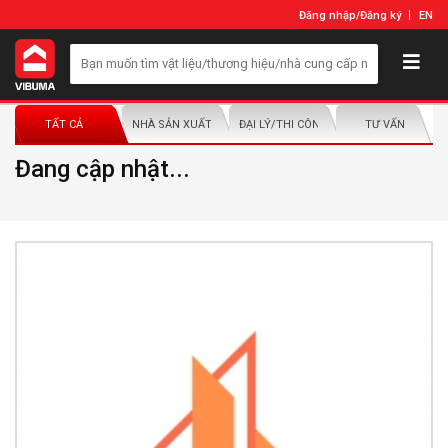
Đăng nhập
/
Đăng ký
EN
TẤT CẢ
NHÀ SẢN XUẤT/NHÀ PHÂN PHỐI
ĐẠI LÝ/THI CÔNG LẮP ĐẶT
TƯ VẤN
Đang cập nhật...