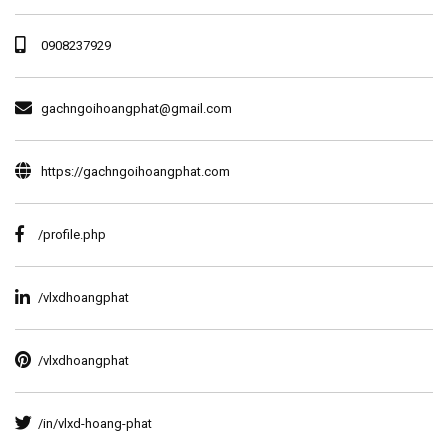
0908237929
gachngoihoangphat@gmail.com
https://gachngoihoangphat.com
/profile.php
/vlxdhoangphat
/vlxdhoangphat
/in/vlxd-hoang-phat