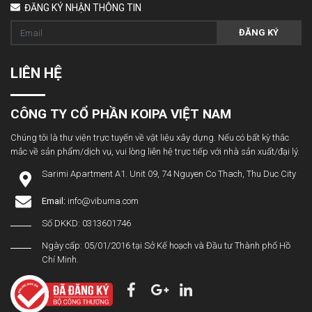
ĐĂNG KÝ NHẬN THÔNG TIN
ĐĂNG KÝ
LIÊN HỆ
CÔNG TY CỔ PHẦN KOIPA VIỆT NAM
Chúng tôi là thư viện trực tuyến về vật liệu xây dựng. Nếu có bất kỳ thắc
mắc về sản phẩm/dịch vụ, vui lòng liên hệ trực tiếp với nhà sản xuất/đại lý.
Sarimi Apartment A1. Unit 09, 74 Nguyen Co Thach, Thu Duc City
Email:
info@vibuma.com
Số DKKD: 0313601746
Ngày cấp: 05/01/2016 tại Sở Kế hoạch và Đầu tư Thành phố Hồ
Chí Minh.