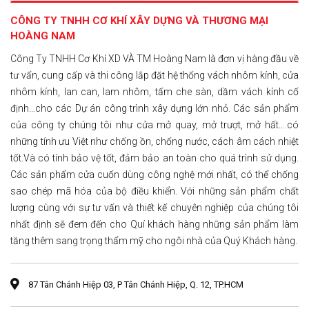
CÔNG TY TNHH CƠ KHÍ XÂY DỰNG VÀ THƯƠNG MẠI
HOÀNG NAM
Công Ty TNHH Cơ Khí XD VÀ TM Hoàng Nam là đơn vị hàng đầu về
tư vấn, cung cấp và thi công lắp đặt hệ thống vách nhôm kính, cửa
nhôm kính, lan can, lam nhôm, tấm che sàn, dầm vách kính cố
định…cho các Dự án công trình xây dựng lớn nhỏ. Các sản phẩm
của công ty chúng tôi như cửa mở quay, mở trượt, mở hất….có
những tính ưu Việt như chống ồn, chống nước, cách âm cách nhiệt
tốt.Và có tính bảo vệ tốt, đảm bảo an toàn cho quá trình sử dụng.
Các sản phẩm cửa cuốn dùng công nghệ mới nhất, có thể chống
sao chép mã hóa của bộ điều khiển. Với những sản phẩm chất
lượng cùng với sự tư vấn và thiết kế chuyên nghiệp của chúng tôi
nhất định sẽ đem đến cho Quí khách hàng những sản phẩm làm
tăng thêm sang trọng thẩm mỹ cho ngôi nhà của Quý Khách hàng.
87 Tân Chánh Hiệp 03, P Tân Chánh Hiệp, Q. 12, TP.HCM