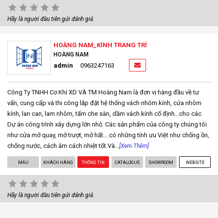
Hãy là người đầu tiên gửi đánh giá.
HOÀNG NAM_KÍNH TRANG TRÍ
HOÀNG NAM
admin
0963247163
Công Ty TNHH Cơ Khí XD VÀ TM Hoàng Nam là đơn vị hàng đầu về tư
vấn, cung cấp và thi công lắp đặt hệ thống vách nhôm kính, cửa nhôm
kính, lan can, lam nhôm, tấm che sàn, dầm vách kính cố định…cho các
Dự án công trình xây dựng lớn nhỏ. Các sản phẩm của công ty chúng tôi
như cửa mở quay, mở trượt, mở hất….có những tính ưu Việt như chống ồn,
chống nước, cách âm cách nhiệt tốt.Và...
[Xem Thêm]
MẪU
KHÁCH HÀNG
THÔNG TIN
CATALOGUE
SHOWROOM
WEBSITE
Hãy là người đầu tiên gửi đánh giá.