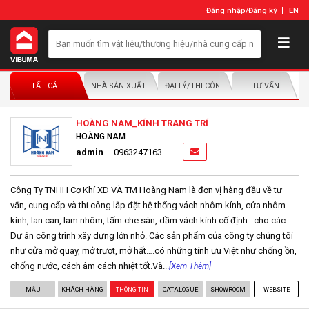
Đăng nhập
/
Đăng ký
EN
TẤT CẢ
NHÀ SẢN XUẤT/NHÀ PHÂN PHỐI
ĐẠI LÝ/THI CÔNG LẮP ĐẶT
TƯ VẤN
HOÀNG NAM_KÍNH TRANG TRÍ
HOÀNG NAM
admin
0963247163
Công Ty TNHH Cơ Khí XD VÀ TM Hoàng Nam là đơn vị hàng đầu về tư
vấn, cung cấp và thi công lắp đặt hệ thống vách nhôm kính, cửa nhôm
kính, lan can, lam nhôm, tấm che sàn, dầm vách kính cố định…cho các
Dự án công trình xây dựng lớn nhỏ. Các sản phẩm của công ty chúng tôi
như cửa mở quay, mở trượt, mở hất….có những tính ưu Việt như chống ồn,
chống nước, cách âm cách nhiệt tốt.Và...
[Xem Thêm]
MẪU
KHÁCH HÀNG
THÔNG TIN
CATALOGUE
SHOWROOM
WEBSITE