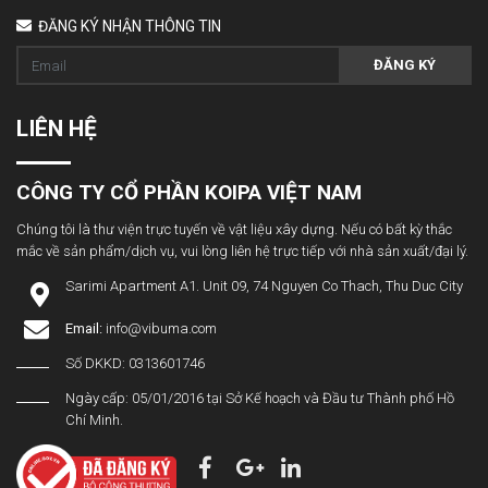
ĐĂNG KÝ NHẬN THÔNG TIN
ĐĂNG KÝ
LIÊN HỆ
CÔNG TY CỔ PHẦN KOIPA VIỆT NAM
Chúng tôi là thư viện trực tuyến về vật liệu xây dựng. Nếu có bất kỳ thắc
mắc về sản phẩm/dịch vụ, vui lòng liên hệ trực tiếp với nhà sản xuất/đại lý.
Sarimi Apartment A1. Unit 09, 74 Nguyen Co Thach, Thu Duc City
Email:
info@vibuma.com
Số DKKD: 0313601746
Ngày cấp: 05/01/2016 tại Sở Kế hoạch và Đầu tư Thành phố Hồ
Chí Minh.