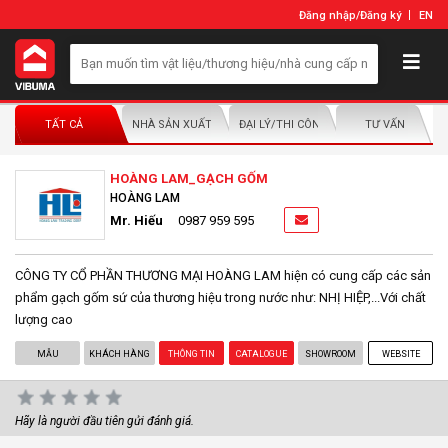
Đăng nhập
/
Đăng ký
EN
TẤT CẢ
NHÀ SẢN XUẤT/NHÀ PHÂN PHỐI
ĐẠI LÝ/THI CÔNG LẮP ĐẶT
TƯ VẤN
HOÀNG LAM_GẠCH GỐM
HOÀNG LAM
Mr. Hiếu
0987 959 595
CÔNG TY CỔ PHẦN THƯƠNG MẠI HOÀNG LAM hiện có cung cấp các sản
phẩm gạch gốm sứ của thương hiệu trong nước như: NHỊ HIỆP,...Với chất
lượng cao
MẪU
KHÁCH HÀNG
THÔNG TIN
CATALOGUE
SHOWROOM
WEBSITE
Hãy là người đầu tiên gửi đánh giá.