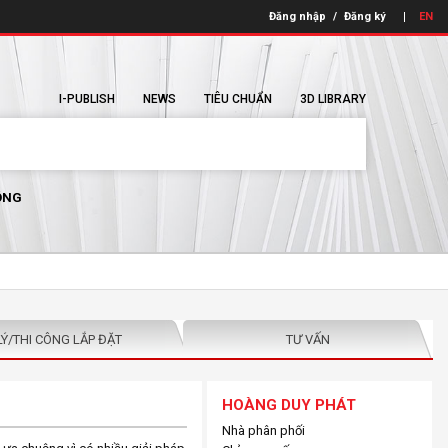
Đăng nhập
/
Đăng ký
EN
I-PUBLISH
NEWS
TIÊU CHUẨN
3D LIBRARY
ÔNG
LÝ/THI CÔNG LẮP ĐẶT
TƯ VẤN
HOÀNG DUY PHÁT
Nhà phân phối