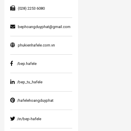
(028) 2253 6080
bephoangduyphat@gmail.com
phukienhafele.com.vn
/bep.hafele
/bep_tu_hafele
/hafelehoangduyphat
/in/bep-hafele