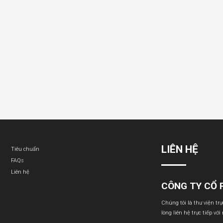
LIÊN HỆ
Tiêu chuẩn
FAQs
Liên hệ
CÔNG TY CỔ 
Chúng tôi là thư viện tr
lòng liên hệ trực tiếp với