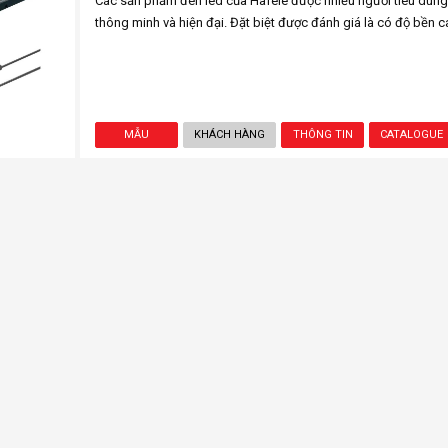
Các sản phẩm đèn led của Häfele được nhiều người tiêu dùng 
thông minh và hiện đại. Đặt biệt được đánh giá là có độ bền ca
MẪU
KHÁCH HÀNG
THÔNG TIN
CATALOGUE