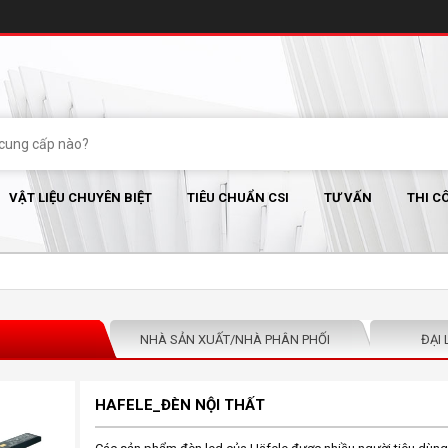
VẬT LIỆU CHUYÊN BIỆT
TIÊU CHUẨN CSI
TƯ VẤN
THI C
NHÀ SẢN XUẤT/NHÀ PHÂN PHỐI
ĐẠI 
HAFELE_ĐÈN NỘI THẤT