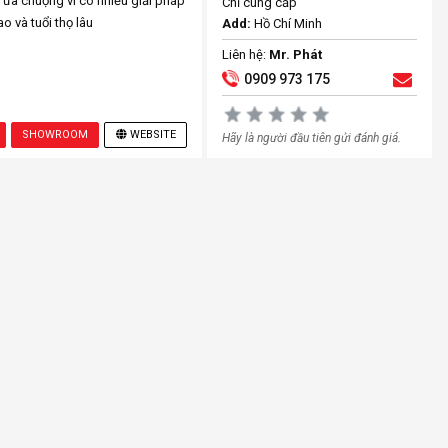
ưa chuộng vì có nhiều giải pháp
Chỉ cung cấp
o và tuổi thọ lâu
Add:
Hồ Chí Minh
Liên hệ:
Mr. Phát
0909 973 175
SHOWROOM
WEBSITE
Hãy là người đầu tiên gửi đánh giá.