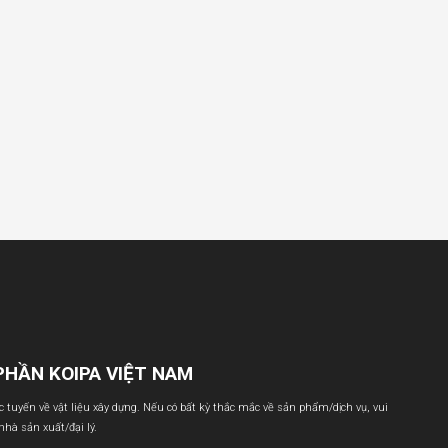
PHẦN KOIPA VIỆT NAM
ực tuyến về vật liệu xây dựng. Nếu có bất kỳ thắc mắc về sản phẩm/dịch vụ, vui
 nhà sản xuất/đại lý.