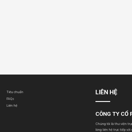
LIÊN HỆ
Tiêu chuẩn
FAQs
Liên hệ
CÔNG TY CỔ 
Chúng tôi là thư viện tr
lòng liên hệ trực tiếp với