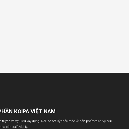
PHẦN KOIPA VIỆT NAM
ực tuyến về vật liệu xây dựng. Nếu có bất kỳ thắc mắc về sản phẩm/dịch vụ, vui
 nhà sản xuất/đại lý.