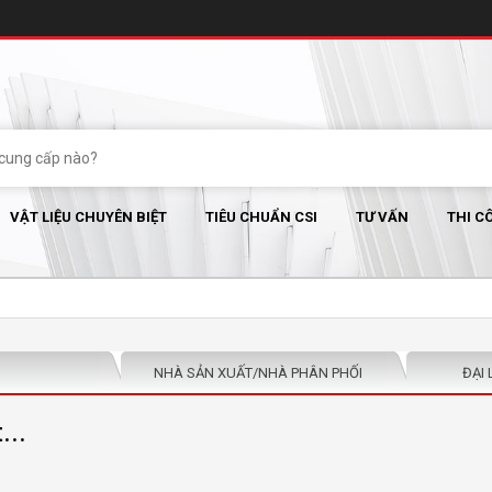
VẬT LIỆU CHUYÊN BIỆT
TIÊU CHUẨN CSI
TƯ VẤN
THI C
NHÀ SẢN XUẤT/NHÀ PHÂN PHỐI
ĐẠI 
...