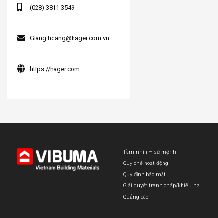
(028) 3811 3549
Giang.hoang@hager.com.vn
https://hager.com
Tầm nhìn – sứ mệnh
Quy chế hoạt động
Quy định bảo mật
Giải quyết tranh chấp/khiếu nại
Quảng cáo