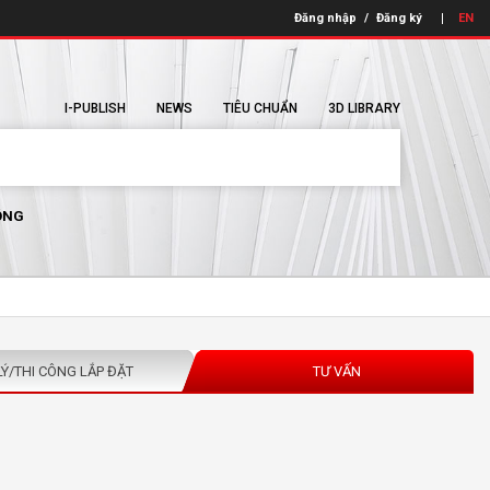
Đăng nhập
/
Đăng ký
EN
I-PUBLISH
NEWS
TIÊU CHUẨN
3D LIBRARY
ÔNG
LÝ/THI CÔNG LẮP ĐẶT
TƯ VẤN