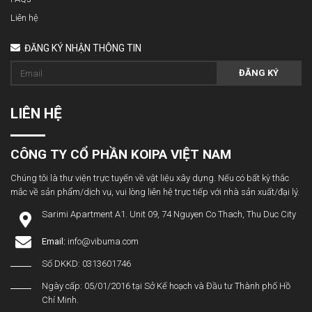
Liên hệ
ĐĂNG KÝ NHẬN THÔNG TIN
ĐĂNG KÝ
LIÊN HỆ
CÔNG TY CỔ PHẦN KOIPA VIỆT NAM
Chúng tôi là thư viện trực tuyến về vật liệu xây dựng. Nếu có bất kỳ thắc
mắc về sản phẩm/dịch vụ, vui lòng liên hệ trực tiếp với nhà sản xuất/đại lý.
Sarimi Apartment A1. Unit 09, 74 Nguyen Co Thach, Thu Duc City
Email:
info@vibuma.com
Số DKKD: 0313601746
Ngày cấp: 05/01/2016 tại Sở Kế hoạch và Đầu tư Thành phố Hồ
Chí Minh.