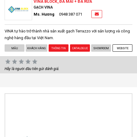
VINA BLOCK_ĐÁ MÀI + ĐÁ RỬA
GẠCH VINA
Ms. Hương
0948 387 071
VINA tự hào trở thành nhà sản xuất gạch Terrazzo với sản lượng và công
nghệ hàng đầu tại Việt Nam.
MẪU
KHÁCH HÀNG
THÔNG TIN
CATALOGUE
SHOWROOM
WEBSITE
Hãy là người đầu tiên gửi đánh giá.