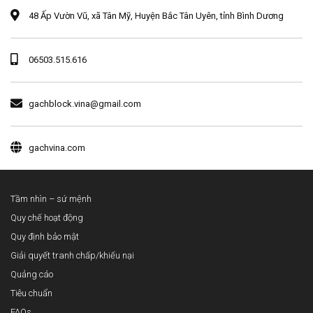
48 Ấp Vườn Vũ, xã Tân Mỹ, Huyện Bắc Tân Uyên, tỉnh Bình Dương
06503.515.616
gachblock.vina@gmail.com
gachvina.com
Tầm nhìn – sứ mệnh
Quy chế hoạt động
Quy định bảo mật
Giải quyết tranh chấp/khiếu nại
Quảng cáo
Tiêu chuẩn
FAQs