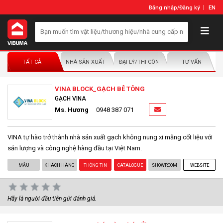
Đăng nhập
/
Đăng ký
EN
TẤT CẢ
NHÀ SẢN XUẤT/NHÀ PHÂN PHỐI
ĐẠI LÝ/THI CÔNG LẮP ĐẶT
TƯ VẤN
VINA BLOCK_GẠCH BÊ TÔNG
GẠCH VINA
Ms. Hương
0948 387 071
VINA tự hào trở thành nhà sản xuất gạch không nung xi măng cốt liệu với
sản lượng và công nghệ hàng đầu tại Việt Nam.
MẪU
KHÁCH HÀNG
THÔNG TIN
CATALOGUE
SHOWROOM
WEBSITE
Hãy là người đầu tiên gửi đánh giá.