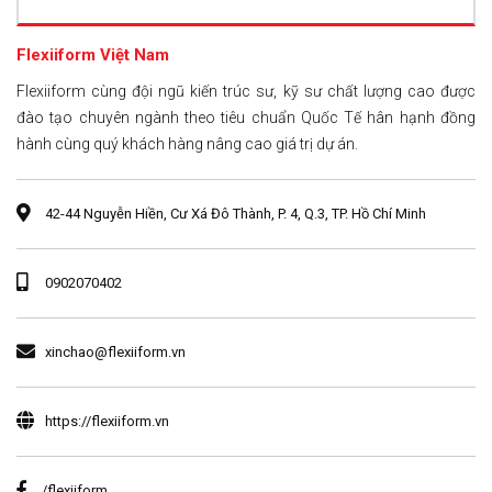
Flexiiform Việt Nam
Flexiiform cùng đội ngũ kiến trúc sư, kỹ sư chất lượng cao được
đào tạo chuyên ngành theo tiêu chuẩn Quốc Tế hân hạnh đồng
hành cùng quý khách hàng nâng cao giá trị dự án.
42-44 Nguyễn Hiền, Cư Xá Đô Thành, P. 4, Q.3, TP. Hồ Chí Minh
0902070402
xinchao@flexiiform.vn
https://flexiiform.vn
/flexiiform