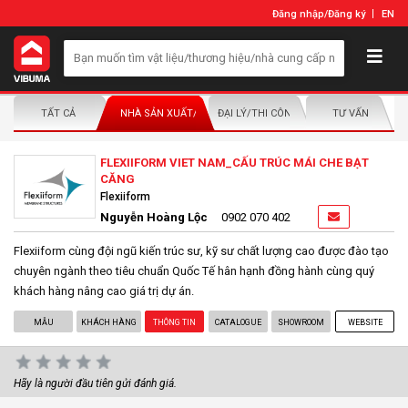
Đăng nhập
/
Đăng ký
EN
TẤT CẢ
NHÀ SẢN XUẤT/NHÀ PHÂN PHỐI
ĐẠI LÝ/THI CÔNG LẮP ĐẶT
TƯ VẤN
FLEXIIFORM VIET NAM_CẤU TRÚC MÁI CHE BẠT
CĂNG
Flexiiform
Nguyễn Hoàng Lộc
0902 070 402
Flexiiform cùng đội ngũ kiến trúc sư, kỹ sư chất lượng cao được đào tạo
chuyên ngành theo tiêu chuẩn Quốc Tế hân hạnh đồng hành cùng quý
khách hàng nâng cao giá trị dự án.
MẪU
KHÁCH HÀNG
THÔNG TIN
CATALOGUE
SHOWROOM
WEBSITE
Hãy là người đầu tiên gửi đánh giá.