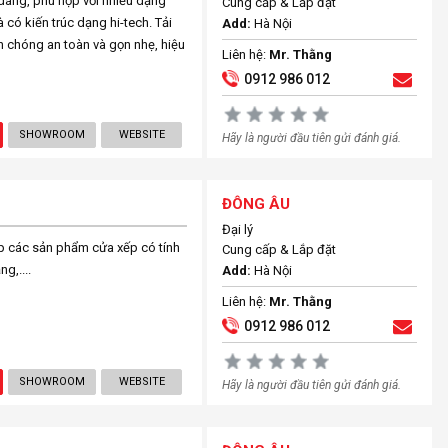
dáng, phù hợp với nhiều dạng
Cung cấp & Lắp đặt
 có kiến trúc dạng hi-tech. Tải
Add:
Hà Nội
h chóng an toàn và gọn nhẹ, hiệu
Liên hệ:
Mr. Thằng
0912 986 012
SHOWROOM
WEBSITE
Hãy là người đầu tiên gửi đánh giá.
ĐÔNG ÂU
Đại lý
p các sản phẩm cửa xếp có tính
Cung cấp & Lắp đặt
g,....
Add:
Hà Nội
Liên hệ:
Mr. Thằng
0912 986 012
SHOWROOM
WEBSITE
Hãy là người đầu tiên gửi đánh giá.