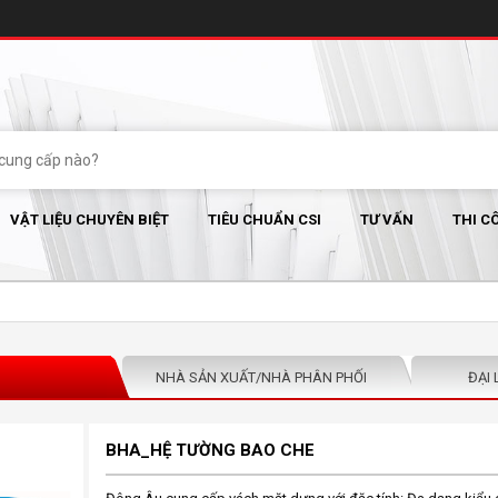
VẬT LIỆU CHUYÊN BIỆT
TIÊU CHUẨN CSI
TƯ VẤN
THI C
NHÀ SẢN XUẤT/NHÀ PHÂN PHỐI
ĐẠI 
BHA_HỆ TƯỜNG BAO CHE