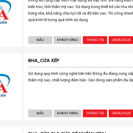
Đông Âu cung cấp vách mặt dựng với đặc tính: Đa dạng kiểu 
kiến trúc, tính thẩm mỹ cao. Sử dụng trong thiết kế các tòa nhà
trọng nhẹ, khả năng chịu lực tốt và độ bền cao. Thi công nhan
quả kinh tế trong quá trình sử dụng.
MẪU
KHÁCH HÀNG
THÔNG TIN
CATALOGUE
BHA_CỬA XẾP
Sử dụng quy trình công nghệ tiên tiến Đông Âu đang cung cấ
thẩm mỹ cao, chất lượng đảm bảo. Các dòng sản phẩm đa dạn
MẪU
KHÁCH HÀNG
THÔNG TIN
CATALOGUE