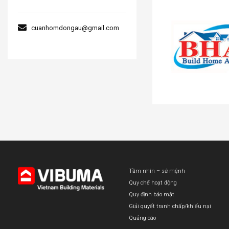
cuanhomdongau@gmail.com
Tầm nhìn – sứ mệnh
Quy chế hoạt động
Quy định bảo mật
Giải quyết tranh chấp/khiếu nại
Quảng cáo