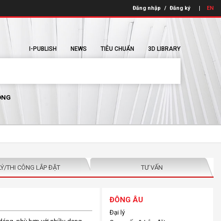
Đăng nhập
/
Đăng ký
EN
I-PUBLISH
NEWS
TIÊU CHUẨN
3D LIBRARY
ÔNG
LÝ/THI CÔNG LẮP ĐẶT
TƯ VẤN
ĐÔNG ÂU
Đại lý