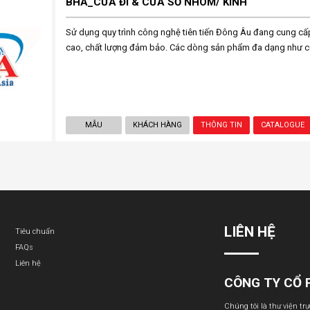
BHA_CỬA ĐI & CỬA SỔ NHÔM/ KÍNH
Sử dụng quy trình công nghệ tiên tiến Đông Âu đang cung c
cao, chất lượng đảm bảo. Các dòng sản phẩm đa dạng như cửa
MẪU
KHÁCH HÀNG
THÔNG TIN
CATALOGUE
LIÊN HỆ
Tiêu chuẩn
FAQs
Liên hệ
CÔNG TY CỔ 
Chúng tôi là thư viện tr