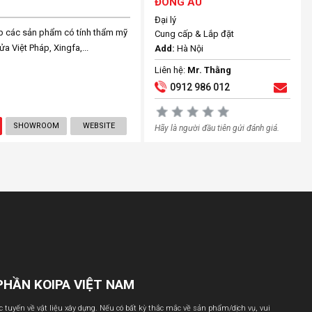
ĐÔNG ÂU
Đại lý
ấp các sản phẩm có tính thẩm mỹ
Cung cấp & Lắp đặt
 Việt Pháp, Xingfa,...
Add:
Hà Nội
Liên hệ:
Mr. Thằng
0912 986 012
SHOWROOM
WEBSITE
Hãy là người đầu tiên gửi đánh giá.
PHẦN KOIPA VIỆT NAM
ực tuyến về vật liệu xây dựng. Nếu có bất kỳ thắc mắc về sản phẩm/dịch vụ, vui