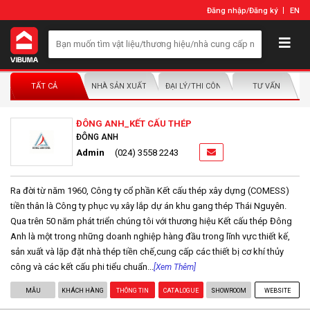
Đăng nhập
/
Đăng ký
EN
TẤT CẢ
NHÀ SẢN XUẤT/NHÀ PHÂN PHỐI
ĐẠI LÝ/THI CÔNG LẮP ĐẶT
TƯ VẤN
ĐÔNG ANH_KẾT CẤU THÉP
ĐÔNG ANH
Admin
(024) 3558 2243
Ra đời từ năm 1960, Công ty cổ phần Kết cấu thép xây dựng (COMESS)
tiền thân là Công ty phục vụ xây lắp dự án khu gang thép Thái Nguyên.
Qua trên 50 năm phát triển chúng tôi với thương hiệu Kết cấu thép Đông
Anh là một trong những doanh nghiệp hàng đầu trong lĩnh vực thiết kế,
sản xuất và lặp đặt nhà thép tiền chế,cung cấp các thiết bị cơ khí thủy
công và các kết cấu phi tiểu chuẩn...
[Xem Thêm]
MẪU
KHÁCH HÀNG
THÔNG TIN
CATALOGUE
SHOWROOM
WEBSITE