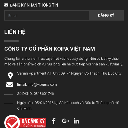
ĐĂNG KÝ NHẬN THÔNG TIN
ĐĂNG KÝ
LIÊN HỆ
CÔNG TY CỔ PHẦN KOIPA VIỆT NAM
Chúng tôi là thư viện trực tuyến về vật liệu xây dựng. Nếu có bất kỳ thắc
mắc về sản phẩm/dịch vụ, vui lòng liên hệ trực tiếp với nhà sản xuất/đại lý.
Sarimi Apartment A1. Unit 09, 74 Nguyen Co Thach, Thu Duc City
Email:
info@vibuma.com
Số DKKD: 0313601746
Ngày cấp: 05/01/2016 tại Sở Kế hoạch và Đầu tư Thành phố Hồ
Chí Minh.