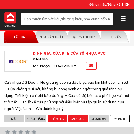
Đăng nhập
/
Đăng ký
EN
TẤT CẢ
NHÀ SẢN XUẤT/NHÀ PHÂN PHỐI
ĐẠI LÝ/THI CÔNG LẮP ĐẶT
TƯ VẤN
ĐỊNH GIA_CỬA ĐI & CỬA SỔ NHỰA PVC
ĐỊNH GIA
Mr. Ngọc
0948 286 879
Cửa nhựa DG Door: _Hệ gioăng cao su đặc biệt: cửa kín khít cách âm tốt.
– Cửa không bị rỉ sét, không bị cong vênh co ngót trong quá trình sử
dụng. Tiết kiệm chi phí bảo dưỡng. – Cửa có độ bền cao phù hợp với mọi
thời tiết. – Thiết kế cửa phù hợp với điều kiện và tập quán sử dụng cửa
người Việt Nam. – Giá thành hợp lý.
MẪU
KHÁCH HÀNG
THÔNG TIN
CATALOGUE
SHOWROOM
WEBSITE