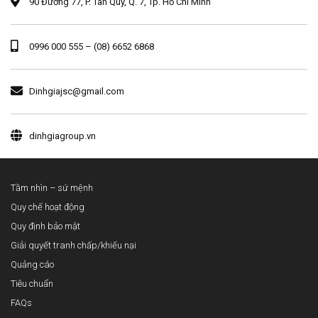
90 Đường 77, P. Tân Quy, Q. 7, Tp. Hồ Chí Minh
0996 000 555 – (08) 6652 6868
Dinhgiajsc@gmail.com
dinhgiagroup.vn
Tầm nhìn – sứ mệnh
Quy chế hoạt động
Quy định bảo mật
Giải quyết tranh chấp/khiếu nại
Quảng cáo
Tiêu chuẩn
FAQs