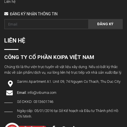
Liên hệ
ĐĂNG KÝ NHẬN THÔNG TIN
ĐĂNG KÝ
LIÊN HỆ
CÔNG TY CỔ PHẦN KOIPA VIỆT NAM
Chúng tôi là thư viện trực tuyến về vật liệu xây dựng. Nếu có bất kỳ thắc
mắc về sản phẩm/dịch vụ, vui lòng liên hệ trực tiếp với nhà sản xuất/đại lý.
Sarimi Apartment A1. Unit 09, 74 Nguyen Co Thach, Thu Duc City
Email:
info@vibuma.com
Số DKKD: 0313601746
Ngày cấp: 05/01/2016 tại Sở Kế hoạch và Đầu tư Thành phố Hồ
Chí Minh.