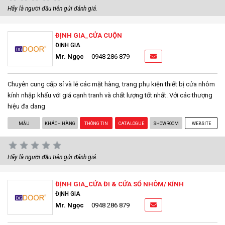
Hãy là người đầu tiên gửi đánh giá.
ĐỊNH GIA_CỬA CUỘN
ĐỊNH GIA
Mr. Ngọc
0948 286 879
Chuyên cung cấp sỉ và lẻ các mặt hàng, trang phụ kiện thiết bị cửa nhôm
kính nhập khẩu với giá cạnh tranh và chất lượng tốt nhất. Với các thượng
hiệu đa dang
MẪU
KHÁCH HÀNG
THÔNG TIN
CATALOGUE
SHOWROOM
WEBSITE
Hãy là người đầu tiên gửi đánh giá.
ĐỊNH GIA_CỬA ĐI & CỬA SỔ NHÔM/ KÍNH
ĐỊNH GIA
Mr. Ngọc
0948 286 879