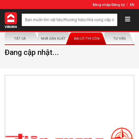
Đăng nhập
/
Đăng ký
EN
TẤT CẢ
NHÀ SẢN XUẤT/NHÀ PHÂN PHỐI
ĐẠI LÝ/THI CÔNG LẮP ĐẶT
TƯ VẤN
Đang cập nhật...