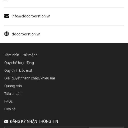
Info@ddcorporation.vn
ddcorporation.vn
Tầm nhìn – sứ mệnh
Quy chế hoạt động
Quy định bảo mật
Giải quyết tranh chấp/khiếu nại
Quảng cáo
Tiêu chuẩn
FAQs
Liên hệ
ĐĂNG KÝ NHẬN THÔNG TIN