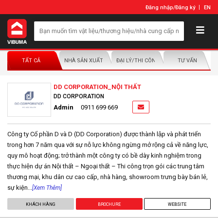
Đăng nhập
/
Đăng ký
EN
TẤT CẢ
NHÀ SẢN XUẤT/NHÀ PHÂN PHỐI
ĐẠI LÝ/THI CÔNG LẮP ĐẶT
TƯ VẤN
DD CORPORATION_NỘI THẤT
DD CORPORATION
Admin
0911 699 669
Công ty Cổ phần D và D (DD Corporation) được thành lập và phát triển
trong hơn 7 năm qua với sự nỗ lực không ngừng mở rộng cả về năng lực,
quy mô hoạt động; trở thành một công ty có bề dày kinh nghiệm trong
thực hiện dự án Nội thất – Ngoại thất – Thi công trọn gói các trung tâm
thương mại, khu dân cư cao cấp, nhà hàng, showroom trưng bày bán lẻ,
sự kiện...
[Xem Thêm]
KHÁCH HÀNG
BROCHURE
WEBSITE