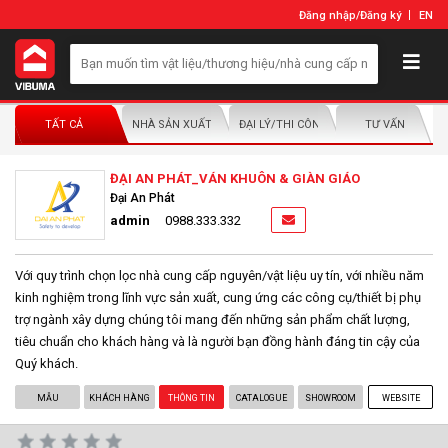
Đăng nhập
/
Đăng ký
EN
TẤT CẢ
NHÀ SẢN XUẤT/NHÀ PHÂN PHỐI
ĐẠI LÝ/THI CÔNG LẮP ĐẶT
TƯ VẤN
ĐẠI AN PHÁT_VÁN KHUÔN & GIÀN GIÁO
Đại An Phát
admin
0988.333.332
Với quy trình chọn lọc nhà cung cấp nguyên/vật liệu uy tín, với nhiều năm
kinh nghiệm trong lĩnh vực sản xuất, cung ứng các công cụ/thiết bị phụ
trợ ngành xây dựng chúng tôi mang đến những sản phẩm chất lượng,
tiêu chuẩn cho khách hàng và là người bạn đồng hành đáng tin cậy của
Quý khách.
MẪU
KHÁCH HÀNG
THÔNG TIN
CATALOGUE
SHOWROOM
WEBSITE