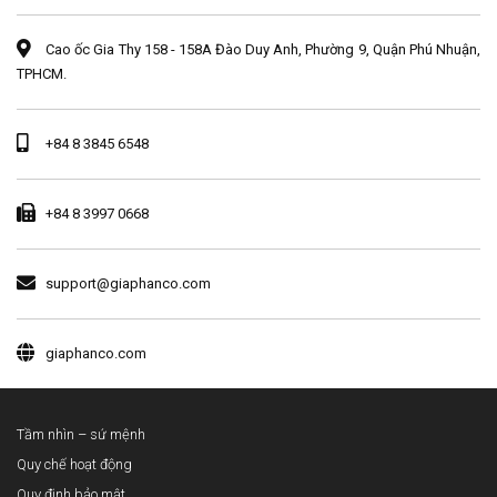
Cao ốc Gia Thy 158 - 158A Đào Duy Anh, Phường 9, Quận Phú Nhuận,
TPHCM.
+84 8 3845 6548
+84 8 3997 0668
support@giaphanco.com
giaphanco.com
Tầm nhìn – sứ mệnh
Quy chế hoạt động
Quy định bảo mật