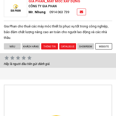
GIA PHAN_MÁY MÓC XÂY DỰNG
CÔNG TY GIA PHAN
Mr. Nhung
0914 063 739
Gia Phan cho thuê các máy móc thiết bị phục vụ tốt trong công nghiệp,
bảo đảm chất lượng nâng cao an toàn cho người lao động và các nhà
thầu.
MẪU
KHÁCH HÀNG
THÔNG TIN
CATALOGUE
SHOWROOM
WEBSITE
Hãy là người đầu tiên gửi đánh giá.