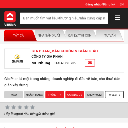
Đăng nhập
/
Đăng ký
EN
TẤT CẢ
NHÀ SẢN XUẤT/NHÀ PHÂN PHỐI
ĐẠI LÝ/THI CÔNG LẮP ĐẶT
TƯ VẤN
GIA PHAN_VÁN KHUÔN & GIÀN GIÁO
CÔNG TY GIA PHAN
Mr. Nhung
0914 063 739
Gia Phan là một trong những doanh nghiệp đi đầu về bán, cho thuê dàn
giáo xây dựng
MẪU
KHÁCH HÀNG
THÔNG TIN
CATALOGUE
SHOWROOM
WEBSITE
Hãy là người đầu tiên gửi đánh giá.