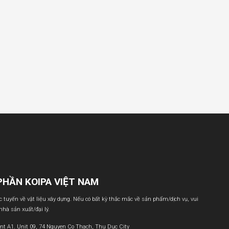
PHẦN KOIPA VIỆT NAM
ực tuyến về vật liệu xây dựng. Nếu có bất kỳ thắc mắc về sản phẩm/dịch vụ, vui
 nhà sản xuất/đại lý.
nt A1. Unit 09, 74 Nguyen Co Thach, Thu Duc City