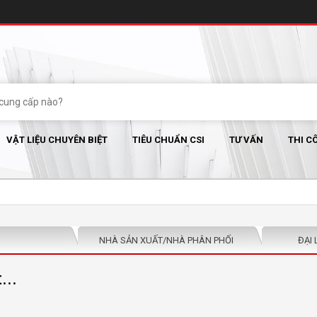
VẬT LIỆU CHUYÊN BIỆT
TIÊU CHUẨN CSI
TƯ VẤN
THI C
NHÀ SẢN XUẤT/NHÀ PHÂN PHỐI
ĐẠI 
...