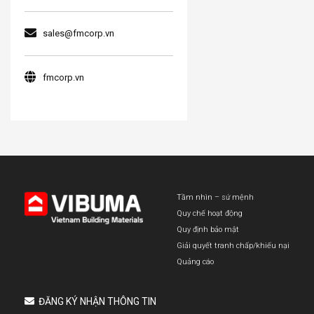
sales@fmcorp.vn
fmcorp.vn
Tầm nhìn – sứ mệnh
Quy chế hoạt động
Quy định bảo mật
Giải quyết tranh chấp/khiếu nại
Quảng cáo
ĐĂNG KÝ NHẬN THÔNG TIN