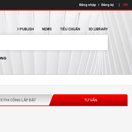
Đăng nhập
/
Đăng ký
EN
I-PUBLISH
NEWS
TIÊU CHUẨN
3D LIBRARY
ÔNG
LÝ/THI CÔNG LẮP ĐẶT
TƯ VẤN