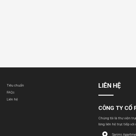
LIÊN HỆ
Tiêu chuẩn
FAQs
Liên hệ
CÔNG TY CỔ 
Chúng tôi là thư viện tr
lòng liên hệ trực tiếp với
Sarimi Apartme