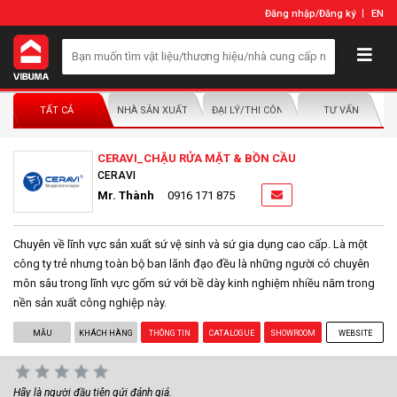
Đăng nhập
/
Đăng ký
EN
TẤT CẢ
NHÀ SẢN XUẤT/NHÀ PHÂN PHỐI
ĐẠI LÝ/THI CÔNG LẮP ĐẶT
TƯ VẤN
CERAVI_CHẬU RỬA MẶT & BỒN CẦU
CERAVI
Mr. Thành
0916 171 875
Chuyên về lĩnh vực sản xuất sứ vệ sinh và sứ gia dụng cao cấp. Là một
công ty trẻ nhưng toàn bộ ban lãnh đạo đều là những người có chuyên
môn sâu trong lĩnh vực gốm sứ với bề dày kinh nghiệm nhiều năm trong
nền sản xuất công nghiệp này.
MẪU
KHÁCH HÀNG
THÔNG TIN
CATALOGUE
SHOWROOM
WEBSITE
Hãy là người đầu tiên gửi đánh giá.