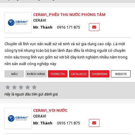
CERAVI_PHỄU THU NƯỚC PHÒNG TẮM
CERAVI
Mr. Thành
0916 171 875
Chuyên về lĩnh vực sản xuất sứ vệ sinh và sứ gia dụng cao cấp. Là một
công ty trẻ nhưng toàn bộ ban lãnh đạo đều là những người có chuyên
môn sâu trong lĩnh vực gốm sứ với bề dày kinh nghiệm nhiều năm trong
nền sản xuất công nghiệp này.
MẪU
KHÁCH HÀNG
THÔNG TIN
CATALOGUE
SHOWROOM
WEBSITE
Hãy là người đầu tiên gửi đánh giá.
CERAVI_VÒI NƯỚC
CERAVI
Mr. Thành
0916 171 875