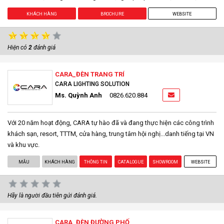
KHÁCH HÀNG
BROCHURE
WEBSITE
Hiện có
2
đánh giá
CARA_ĐÈN TRANG TRÍ
CARA LIGHTING SOLUTION
Ms. Quỳnh Anh
0826.620.884
Với 20 năm hoạt động, CARA tự hào đã và đang thực hiện các công trình
khách sạn, resort, TTTM, cửa hàng, trung tâm hội nghị...danh tiếng tại VN
và khu vực.
MẪU
KHÁCH HÀNG
THÔNG TIN
CATALOGUE
SHOWROOM
WEBSITE
Hãy là người đầu tiên gửi đánh giá.
CARA_ĐÈN ĐƯỜNG PHỐ