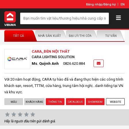
Đăng nhập
/
Đăng ký
EN
TẤT CẢ
NHÀ SẢN XUẤT/NHÀ PHÂN PHỐI
ĐẠI LÝ/THI CÔNG LẮP ĐẶT
TƯ VẤN
CARA_ĐÈN NỘI THẤT
CARA LIGHTING SOLUTION
Ms. Quỳnh Anh
0826.620.884
Với 20 năm hoạt động, CARA tự hào đã và đang thực hiện các công trình
khách sạn, resort, TTTM, cửa hàng, trung tâm hội nghị...danh tiếng tại VN
và khu vực.
MẪU
KHÁCH HÀNG
THÔNG TIN
CATALOGUE
SHOWROOM
WEBSITE
Hãy là người đầu tiên gửi đánh giá.