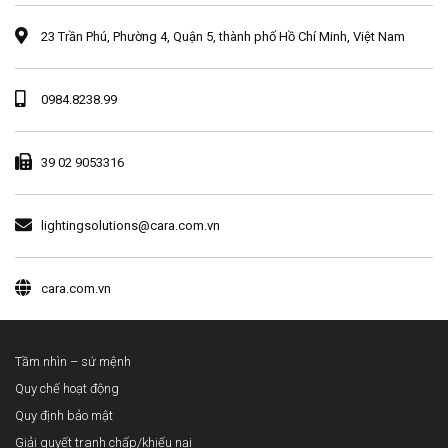
23 Trần Phú, Phường 4, Quận 5, thành phố Hồ Chí Minh, Việt Nam
0984.8238.99
39 02 9053316
lightingsolutions@cara.com.vn
cara.com.vn
Tầm nhìn – sứ mệnh
Quy chế hoạt động
Quy định bảo mật
Giải quyết tranh chấp/khiếu nại