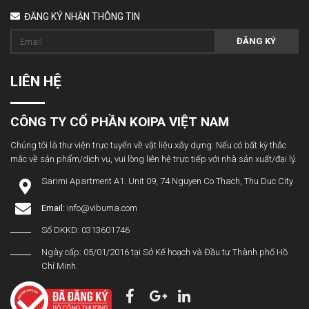
ĐĂNG KÝ NHẬN THÔNG TIN
ĐĂNG KÝ
LIÊN HỆ
CÔNG TY CỔ PHẦN KOIPA VIỆT NAM
Chúng tôi là thư viện trực tuyến về vật liệu xây dựng. Nếu có bất kỳ thắc
mắc về sản phẩm/dịch vụ, vui lòng liên hệ trực tiếp với nhà sản xuất/đại lý.
Sarimi Apartment A1. Unit 09, 74 Nguyen Co Thach, Thu Duc City
Email:
info@vibuma.com
Số DKKD: 0313601746
Ngày cấp: 05/01/2016 tại Sở Kế hoạch và Đầu tư Thành phố Hồ
Chí Minh.