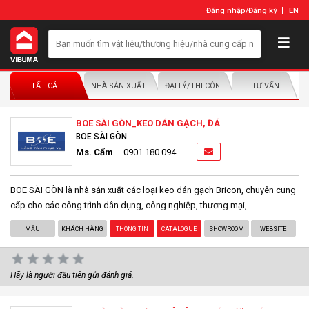
Đăng nhập
/
Đăng ký
EN
TẤT CẢ
NHÀ SẢN XUẤT/NHÀ PHÂN PHỐI
ĐẠI LÝ/THI CÔNG LẮP ĐẶT
TƯ VẤN
BOE SÀI GÒN_KEO DÁN GẠCH, ĐÁ
BOE SÀI GÒN
Ms. Cẩm
0901 180 094
BOE SÀI GÒN là nhà sản xuất các loại keo dán gạch Bricon, chuyên cung
cấp cho các công trình dân dụng, công nghiệp, thương mại,..
MẪU
KHÁCH HÀNG
THÔNG TIN
CATALOGUE
SHOWROOM
WEBSITE
Hãy là người đầu tiên gửi đánh giá.