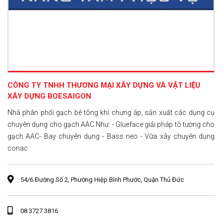
CÔNG TY TNHH THƯƠNG MẠI XÂY DỰNG VÀ VẬT LIỆU
XÂY DỰNG BOESAIGON
Nhà phân phối gạch bê tông khí chưng áp, sản xuất các dụng cụ
chuyên dụng cho gạch AAC Như: - Glueface giải pháp tô tường cho
gạch AAC- Bay chuyên dụng - Bass neo - Vữa xây chuyên dụng
conac.
54/6 Đường Số 2, Phường Hiệp Bình Phước, Quận Thủ Đức
08 3727 3816