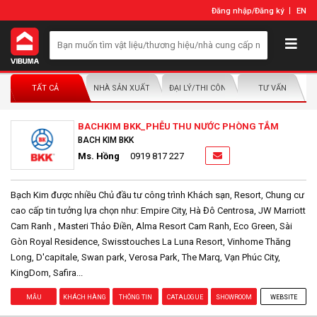
Đăng nhập
/
Đăng ký
EN
TẤT CẢ
NHÀ SẢN XUẤT/NHÀ PHÂN PHỐI
ĐẠI LÝ/THI CÔNG LẮP ĐẶT
TƯ VẤN
BACHKIM BKK_PHỄU THU NƯỚC PHÒNG TẮM
BACH KIM BKK
Ms. Hồng
0919 817 227
Bạch Kim được nhiều Chủ đầu tư công trình Khách sạn, Resort, Chung cư
cao cấp tin tưởng lựa chọn như: Empire City, Hà Đô Centrosa, JW Marriott
Cam Ranh , Masteri Thảo Điền, Alma Resort Cam Ranh, Eco Green, Sài
Gòn Royal Residence, Swisstouches La Luna Resort, Vinhome Thăng
Long, D'capitale, Swan park, Verosa Park, The Marq, Vạn Phúc City,
KingDom, Safira...
MẪU
KHÁCH HÀNG
THÔNG TIN
CATALOGUE
SHOWROOM
WEBSITE