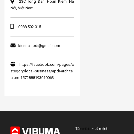
23C Tông Đản, Hoàn Kiếm, Hà
Nội, Việt Nam
0988 502 015
kiennc.apdi@gmail.com
https://facebook.com/pages/c
ategory/local-business/apdi-archite
cture-1572888193010063
Tầm nhìn – sứ mệnh