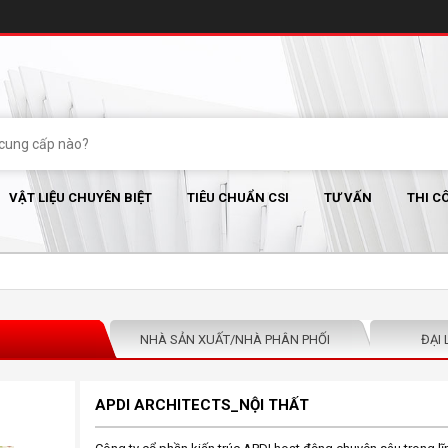
VẬT LIỆU CHUYÊN BIỆT
TIÊU CHUẨN CSI
TƯ VẤN
THI C
NHÀ SẢN XUẤT/NHÀ PHÂN PHỐI
ĐẠI 
APDI ARCHITECTS_NỘI THẤT