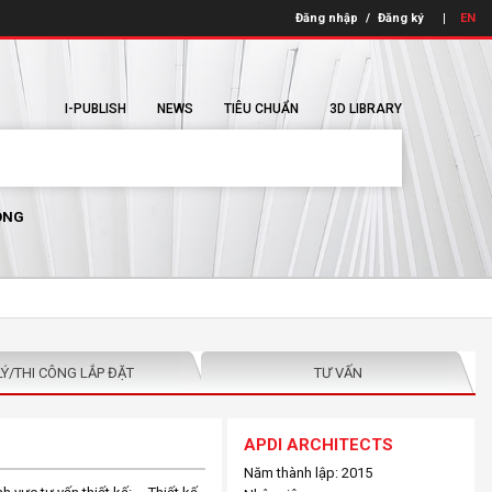
Đăng nhập
/
Đăng ký
EN
I-PUBLISH
NEWS
TIÊU CHUẨN
3D LIBRARY
ÔNG
LÝ/THI CÔNG LẮP ĐẶT
TƯ VẤN
APDI ARCHITECTS
Năm thành lập: 2015