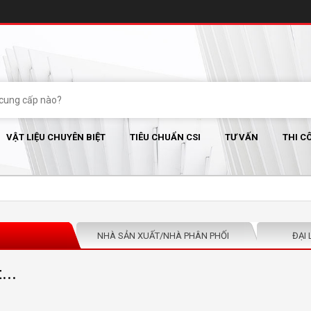
VẬT LIỆU CHUYÊN BIỆT
TIÊU CHUẨN CSI
TƯ VẤN
THI C
NHÀ SẢN XUẤT/NHÀ PHÂN PHỐI
ĐẠI 
...