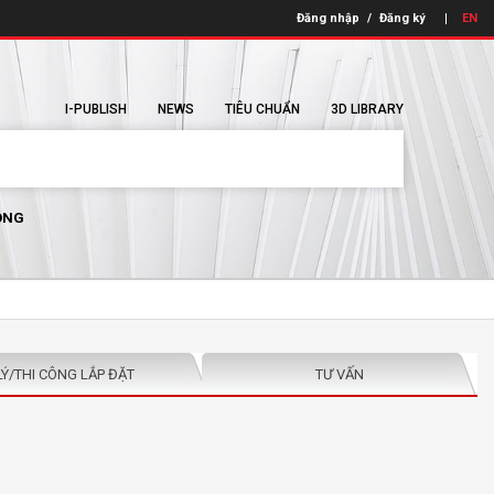
Đăng nhập
/
Đăng ký
EN
I-PUBLISH
NEWS
TIÊU CHUẨN
3D LIBRARY
ÔNG
LÝ/THI CÔNG LẮP ĐẶT
TƯ VẤN