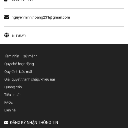
nguyenminh.hoang231@gmail.com
alisvn.vn
Tầm nhìn – sứ mệnh
Quy chế hoạt động
Quy định bảo mật
Giải quyết tranh chấp/khiếu nại
Quảng cáo
Tiêu chuẩn
FAQs
Liên hệ
ĐĂNG KÝ NHẬN THÔNG TIN