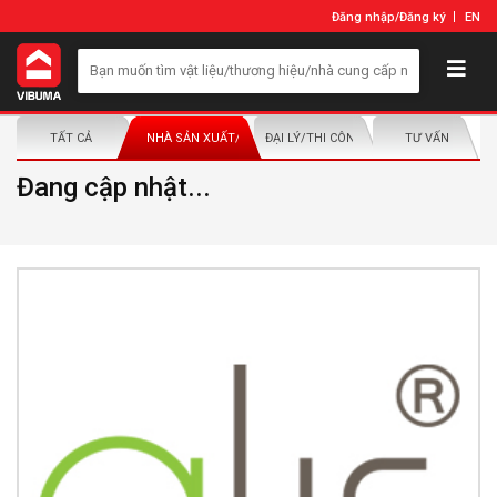
Đăng nhập
/
Đăng ký
EN
TẤT CẢ
NHÀ SẢN XUẤT/NHÀ PHÂN PHỐI
ĐẠI LÝ/THI CÔNG LẮP ĐẶT
TƯ VẤN
Đang cập nhật...