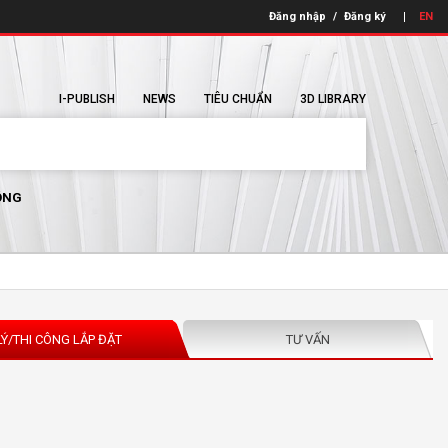
Đăng nhập
/
Đăng ký
EN
I-PUBLISH
NEWS
TIÊU CHUẨN
3D LIBRARY
ÔNG
LÝ/THI CÔNG LẮP ĐẶT
TƯ VẤN