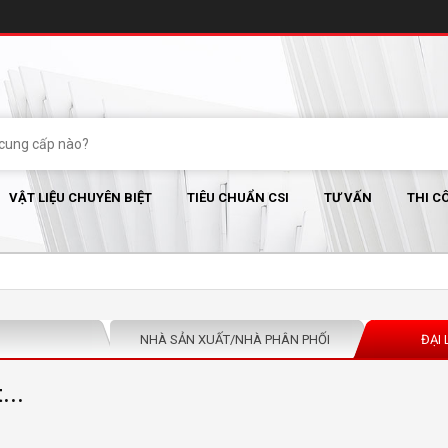
VẬT LIỆU CHUYÊN BIỆT
TIÊU CHUẨN CSI
TƯ VẤN
THI C
NHÀ SẢN XUẤT/NHÀ PHÂN PHỐI
ĐẠI 
...