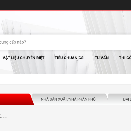
VẬT LIỆU CHUYÊN BIỆT
TIÊU CHUẨN CSI
TƯ VẤN
THI C
NHÀ SẢN XUẤT/NHÀ PHÂN PHỐI
ĐẠI 
...