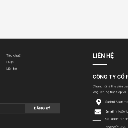
LIÊN HỆ
Tiêu chuẩn
FAQs
Liên hệ
CÔNG TY CỔ 
Chúng tôi là thư viện tr
lòng liên hệ trực tiếp với
Sarimi Apartme
ĐĂNG KÝ
Email:
info@vi
Số DKKD: 0313
Ngày cấp: 05/0