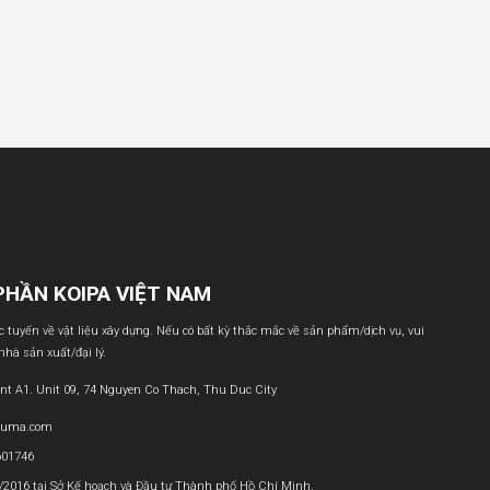
PHẦN KOIPA VIỆT NAM
ực tuyến về vật liệu xây dựng. Nếu có bất kỳ thắc mắc về sản phẩm/dịch vụ, vui
 nhà sản xuất/đại lý.
nt A1. Unit 09, 74 Nguyen Co Thach, Thu Duc City
buma.com
601746
1/2016 tại Sở Kế hoạch và Đầu tư Thành phố Hồ Chí Minh.