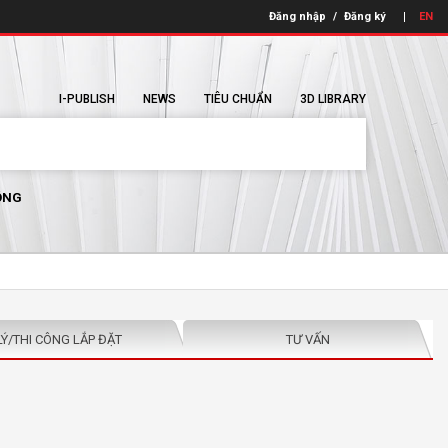
Đăng nhập
/
Đăng ký
EN
I-PUBLISH
NEWS
TIÊU CHUẨN
3D LIBRARY
ÔNG
LÝ/THI CÔNG LẮP ĐẶT
TƯ VẤN