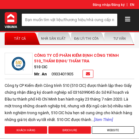
Đăng nhập
/
Đăng ký
EN
TẤT CẢ
NHÀ SẢN XUẤT/NHÀ PHÂN PHỐI
ĐẠI LÝ/THI CÔNG LẮP ĐẶT
TƯ VẤN
CÔNG TY CỔ PHẦN KIỂM ĐỊNH CÔNG TRÌNH
510_THẨM ĐỊNH/ THẨM TRA
510 CIC
Mr. An
0933401905
Công ty CP Kiểm định Công trình 510 (510 CIC) được thành lập theo Giấy
chứng nhận đăng ký doanh nghiệp số 0316399045 do Sở Kế hoạch và
Đầu tư thành phố Hồ Chí Minh ban hành ngày 23 tháng 7 năm 2020. Là
một trong những doanh nghiệp trẻ, nhưng với đội ngũ cán bộ nhiều năm
kinh nghiệm trong ngành, 510 CIC hứa hẹn sẽ cung ứng cho khách hàng
những giá trị dịch vụ tốt nhất. 510 CIC được thành...
[Xem Thêm]
KHÁCH HÀNG
BROCHURE
WEBSITE