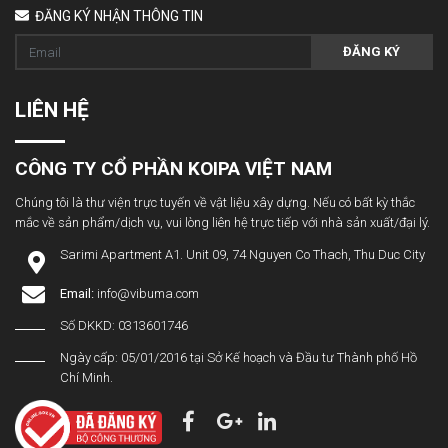
ĐĂNG KÝ NHẬN THÔNG TIN
ĐĂNG KÝ
LIÊN HỆ
CÔNG TY CỔ PHẦN KOIPA VIỆT NAM
Chúng tôi là thư viện trực tuyến về vật liệu xây dựng. Nếu có bất kỳ thắc
mắc về sản phẩm/dịch vụ, vui lòng liên hệ trực tiếp với nhà sản xuất/đại lý.
Sarimi Apartment A1. Unit 09, 74 Nguyen Co Thach, Thu Duc City
Email:
info@vibuma.com
Số DKKD: 0313601746
Ngày cấp: 05/01/2016 tại Sở Kế hoạch và Đầu tư Thành phố Hồ
Chí Minh.