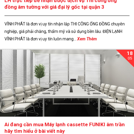
LH trực tiếp để nhận được dịch vụ Thi công ống
đồng âm tường với giá đại lý gốc tại quận 3
VĨNH PHÁT là đơn vị uy tín nhận lắp THI CÔNG ỐNG ĐỒNG chuyên
nghiệp, giá phải chăng, thẩm mỹ và sử dụng bền lâu. ĐIỆN LẠNH
VĨNH PHÁT là đơn vị uy tín luôn mang...
Xem Thêm
18
05
Ai đang cần mua Máy lạnh cassette FUNIKI âm trần
hãy tìm hiểu ở bài viết này