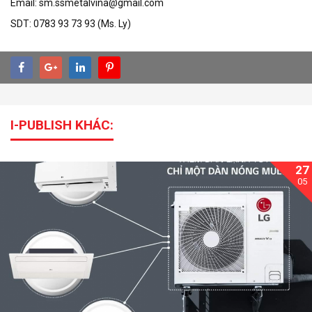
Email: sm.ssmetalvina@gmail.com
SDT: 0783 93 73 93 (Ms. Ly)
I-PUBLISH KHÁC:
27
05