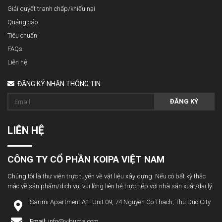
Giải quyết tranh chấp/khiếu nại
Quảng cáo
Tiêu chuẩn
FAQs
Liên hệ
ĐĂNG KÝ NHẬN THÔNG TIN
ĐĂNG KÝ
LIÊN HỆ
CÔNG TY CỔ PHẦN KOIPA VIỆT NAM
Chúng tôi là thư viện trực tuyến về vật liệu xây dựng. Nếu có bất kỳ thắc
mắc về sản phẩm/dịch vụ, vui lòng liên hệ trực tiếp với nhà sản xuất/đại lý.
Sarimi Apartment A1. Unit 09, 74 Nguyen Co Thach, Thu Duc City
Email:
info@vibuma.com