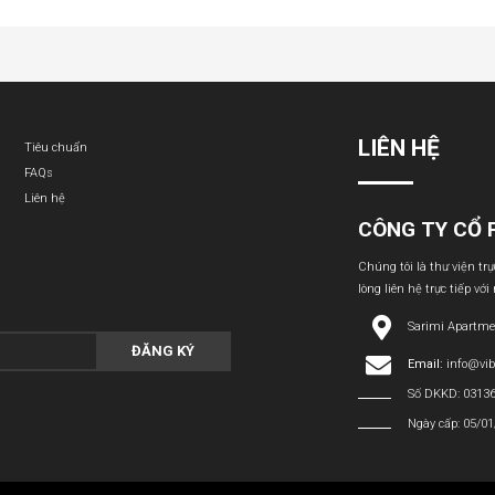
LIÊN HỆ
Tiêu chuẩn
FAQs
Liên hệ
CÔNG TY CỔ 
Chúng tôi là thư viện tr
lòng liên hệ trực tiếp với
Sarimi Apartme
ĐĂNG KÝ
Email:
info@vi
Số DKKD: 0313
Ngày cấp: 05/0