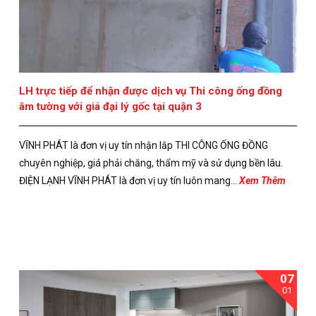
LH trực tiếp để nhận được dịch vụ Thi công ống đồng
âm tường với giá đại lý gốc tại quận 3
VĨNH PHÁT là đơn vị uy tín nhận lắp THI CÔNG ỐNG ĐỒNG
chuyên nghiệp, giá phải chăng, thẩm mỹ và sử dụng bền lâu.
ĐIỆN LẠNH VĨNH PHÁT là đơn vị uy tín luôn mang...
Xem Thêm
07
01