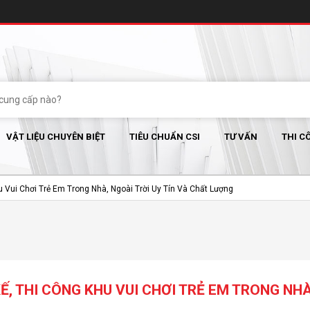
VẬT LIỆU CHUYÊN BIỆT
TIÊU CHUẨN CSI
TƯ VẤN
THI C
hu Vui Chơi Trẻ Em Trong Nhà, Ngoài Trời Uy Tín Và Chất Lượng
KẾ, THI CÔNG KHU VUI CHƠI TRẺ EM TRONG NH