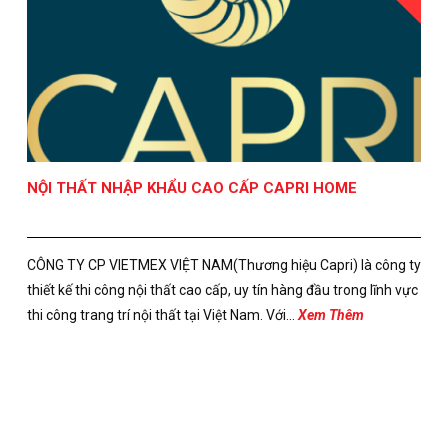
NỘI THẤT NHẬP KHẨU CAO CẤP CAPRI HOME
CÔNG TY CP VIETMEX VIỆT NAM(Thương hiệu Capri) là công ty
thiết kế thi công nội thất cao cấp, uy tín hàng đầu trong lĩnh vực
thi công trang trí nội thất tại Việt Nam. Với...
Xem Thêm