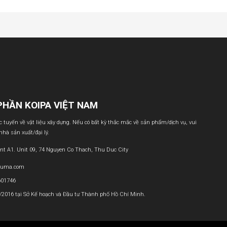
PHẦN KOIPA VIỆT NAM
ực tuyến về vật liệu xây dựng. Nếu có bất kỳ thắc mắc về sản phẩm/dịch vụ, vui
 nhà sản xuất/đại lý.
nt A1. Unit 09, 74 Nguyen Co Thach, Thu Duc City
buma.com
601746
1/2016 tại Sở Kế hoạch và Đầu tư Thành phố Hồ Chí Minh.