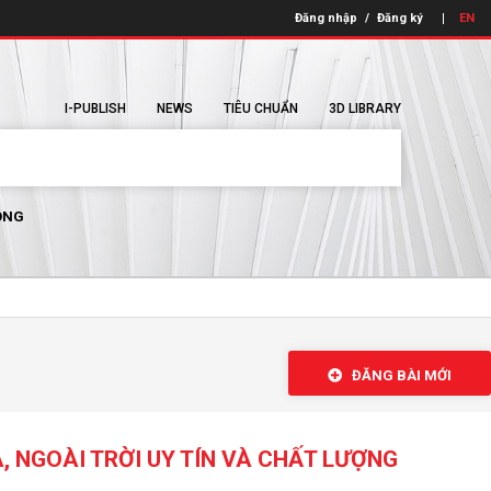
Đăng nhập
/
Đăng ký
EN
I-PUBLISH
NEWS
TIÊU CHUẨN
3D LIBRARY
ÔNG
ĐĂNG BÀI MỚI
À, NGOÀI TRỜI UY TÍN VÀ CHẤT LƯỢNG