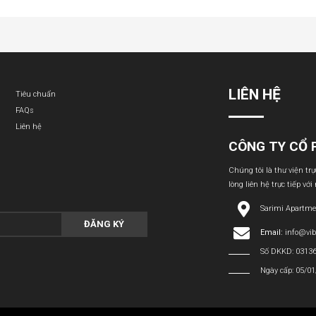
LIÊN HỆ
Tiêu chuẩn
FAQs
Liên hệ
CÔNG TY CỔ 
Chúng tôi là thư viện tr
lòng liên hệ trực tiếp với
Sarimi Apartme
ĐĂNG KÝ
Email:
info@vi
Số DKKD: 0313
Ngày cấp: 05/0