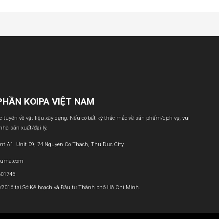
PHẦN KOIPA VIỆT NAM
ực tuyến về vật liệu xây dựng. Nếu có bất kỳ thắc mắc về sản phẩm/dịch vụ, vui
 nhà sản xuất/đại lý.
nt A1. Unit 09, 74 Nguyen Co Thach, Thu Duc City
buma.com
601746
1/2016 tại Sở Kế hoạch và Đầu tư Thành phố Hồ Chí Minh.