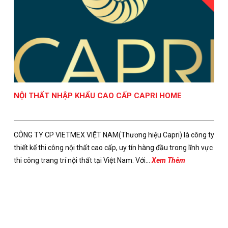
NỘI THẤT NHẬP KHẨU CAO CẤP CAPRI HOME
CÔNG TY CP VIETMEX VIỆT NAM(Thương hiệu Capri) là công ty
thiết kế thi công nội thất cao cấp, uy tín hàng đầu trong lĩnh vực
thi công trang trí nội thất tại Việt Nam. Với...
Xem Thêm