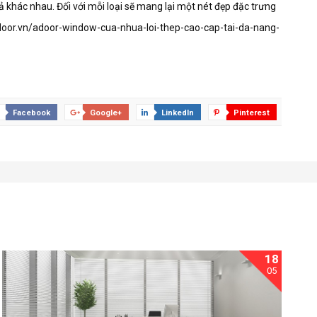
ả khác nhau. Đối với mỗi loại sẽ mang lại một nét đẹp đặc trưng
/adoor.vn/adoor-window-cua-nhua-loi-thep-cao-cap-tai-da-nang-
Facebook
Google+
LinkedIn
Pinterest
18
05