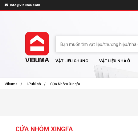
info@vibuma.com
VẬT LIỆU CHUNG
VẬT LIỆU NHÀ Ở
Vibuma
I-Publish
Cửa Nhôm Xingfa
CỬA NHÔM XINGFA