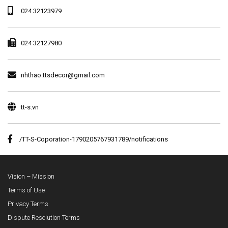
024 32123979
024 32127980
nhthao.ttsdecor@gmail.com
tt-s.vn
/TT-S-Coporation-1790205767931789/notifications
Vision – Mission
Terms of Use
Privacy Terms
Dispute Resolution Terms