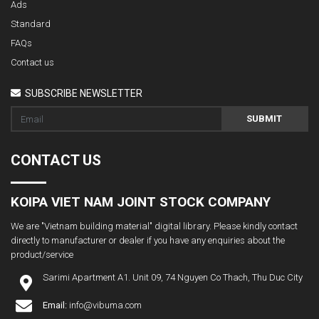
Ads
Standard
FAQs
Contact us
SUBSCRIBE NEWSLETTER
SUBMIT
CONTACT US
KOIPA VIET NAM JOINT STOCK COMPANY
We are "Vietnam building material" digital library. Please kindly contact
directly to manufacturer or dealer if you have any enquiries about the
product/service
Sarimi Apartment A1. Unit 09, 74 Nguyen Co Thach, Thu Duc City
Email:
info@vibuma.com