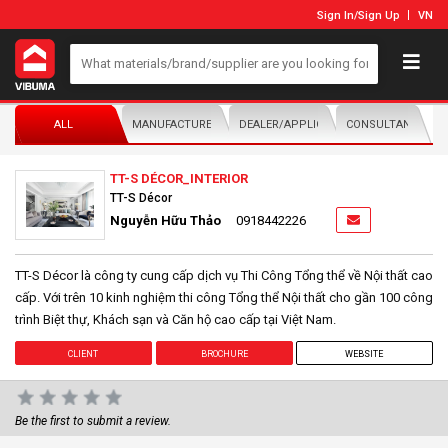
Sign In
/
Sign Up
VN
ALL
MANUFACTURER/DISTRIBUTOR
DEALER/APPLICATOR
CONSULTANTS
TT-S DÉCOR_INTERIOR
TT-S Décor
Nguyễn Hữu Thảo
0918442226
TT-S Décor là công ty cung cấp dịch vụ Thi Công Tổng thể về Nội thất cao
cấp. Với trên 10 kinh nghiệm thi công Tổng thể Nội thất cho gần 100 công
trình Biệt thự, Khách sạn và Căn hộ cao cấp tại Việt Nam.
CLIENT
BROCHURE
WEBSITE
Be the first to submit a review.