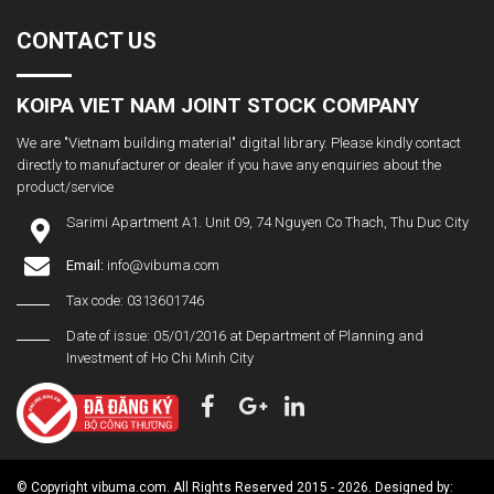
CONTACT US
KOIPA VIET NAM JOINT STOCK COMPANY
We are "Vietnam building material" digital library. Please kindly contact
directly to manufacturer or dealer if you have any enquiries about the
product/service
Sarimi Apartment A1. Unit 09, 74 Nguyen Co Thach, Thu Duc City
Email:
info@vibuma.com
Tax code: 0313601746
Date of issue: 05/01/2016 at Department of Planning and
Investment of Ho Chi Minh City
© Copyright vibuma.com. All Rights Reserved 2015 - 2026. Designed by: