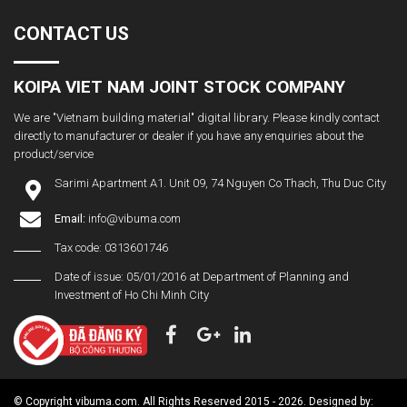
CONTACT US
KOIPA VIET NAM JOINT STOCK COMPANY
We are "Vietnam building material" digital library. Please kindly contact
directly to manufacturer or dealer if you have any enquiries about the
product/service
Sarimi Apartment A1. Unit 09, 74 Nguyen Co Thach, Thu Duc City
Email:
info@vibuma.com
Tax code: 0313601746
Date of issue: 05/01/2016 at Department of Planning and
Investment of Ho Chi Minh City
© Copyright vibuma.com. All Rights Reserved 2015 - 2026. Designed by: