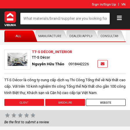
Sign In
/
Sign Up
VN
ALL
MANUFACTURER/DISTRIBUTOR
DEALER/APPLICATOR
CONSULTANTS
TT-S DÉCOR_INTERIOR
TT-S Décor
Nguyễn Hữu Thảo
0918442226
TT-S Décor là công ty cung cấp dịch vụ Thi Công Tổng thể về Nội thất cao
cấp. Với trên 10 kinh nghiệm thi công Tổng thể Nội thất cho gần 100 công
trình Biệt thự, Khách sạn và Căn hộ cao cấp tại Việt Nam.
CLIENT
BROCHURE
WEBSITE
Be the first to submit a review.