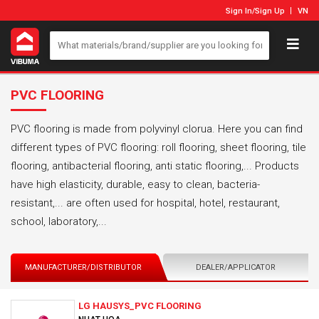
Sign In
/
Sign Up
VN
PVC FLOORING
PVC flooring is made from polyvinyl clorua. Here you can find
different types of PVC flooring: roll flooring, sheet flooring, tile
flooring, antibacterial flooring, anti static flooring,... Products
have high elasticity, durable, easy to clean, bacteria-
resistant,... are often used for hospital, hotel, restaurant,
school, laboratory,...
MANUFACTURER/DISTRIBUTOR
DEALER/APPLICATOR
LG HAUSYS_PVC FLOORING