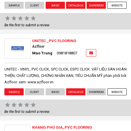
SAMPLE
CLIENT
BASIC
CATALOGUE
SHOWROOM
WEBSITE
Be the first to submit a review.
UNITEC _PVC FLOORING
Azfloor
Mao Trung
0981818807
UNITEC - VINYL, PVC CLICK, SPC CLICK, ESPC CLICK. VẬT LIỆU SÀN HOÀN
THIỆN, CHẤT LƯỢNG, CHỨNG NHẬN XAN, TIÊU CHUẨN MỸ phân phối bởi
Azfloor. xem: www.azfloor.vn
SAMPLE
CLIENT
BASIC
CATALOGUE
SHOWROOM
WEBSITE
Be the first to submit a review.
KHANG PHÚ GIA_PVC FLOORING