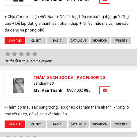
+ Chịu được khí hậu Việt Nam + Dễ hút bụi, bền với cường độ người đi lại
cao + Dễ lắp đặt, giá thành sản phẩm thấp + Nhiều mẫu mã và màu sắc
đa dạng và phong phú.
SAMPLE
CLIENT
BASIC
CATALOGUE
SHOWROOM
WEBSITE
Be the first to submit a review.
THẢM GẠCH SỌC DÀI_PVC FLOORING
vanthanh30
Ms. Vân Thanh
0907 002 985
- Thảm có màu sắc sang trọng, lắp ghép các tấm thảm nhanh, không lộ
các vết ghép, dễ vệ sinh và tháo lắp.
SAMPLE
CLIENT
BASIC
CATALOGUE
SHOWROOM
WEBSITE