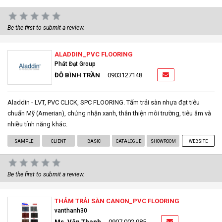
Be the first to submit a review.
ALADDIN_PVC FLOORING
Phát Đạt Group
ĐỖ BÌNH TRẦN
0903127148
Aladdin - LVT, PVC CLICK, SPC FLOORING. Tấm trải sàn nhựa đạt tiêu
chuẩn Mỹ (Amerian), chứng nhận xanh, thân thiện môi trường, tiêu âm và
nhiều tính năng khác.
SAMPLE
CLIENT
BASIC
CATALOGUE
SHOWROOM
WEBSITE
Be the first to submit a review.
THẢM TRẢI SÀN CANON_PVC FLOORING
vanthanh30
Ms. Vân Thanh
0907 002 985