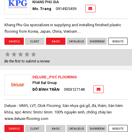
KHANG PHU GIA
Ms. Trang
0914925459
Khang Phu Gia specializes in supplying and installing finished plastic
flooring from Korea, Japan, China, Vietnam ...
SAMPLE
CLIENT
BASIC
CATALOGUE
SHOWROOM
WEBSITE
Be the first to submit a review.
DELUXE _PVC FLOORING
Phát Đạt Group
ĐỖ BÌNH TRẦN
0903127148
Deluxe - VINYL LVT, Click Flooring. Sàn nhựa giả gỗ, đá, thảm, Sàn hèm
khóa, spc 4mm/ 5mm/ 6mm. 100% nguyên sinh, chống cháy lan.
www.deluxe-flooring.com
SAMPLE
CLIENT
BASIC
CATALOGUE
SHOWROOM
WEBSITE