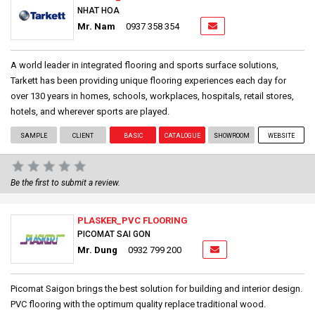
NHAT HOA
Mr. Nam
0937 358 354
A world leader in integrated flooring and sports surface solutions,
Tarkett has been providing unique flooring experiences each day for
over 130 years in homes, schools, workplaces, hospitals, retail stores,
hotels, and wherever sports are played.
SAMPLE
CLIENT
BASIC
CATALOGUE
SHOWROOM
WEBSITE
Be the first to submit a review.
PLASKER_PVC FLOORING
PICOMAT SAI GON
Mr. Dung
0932 799 200
Picomat Saigon brings the best solution for building and interior design.
PVC flooring with the optimum quality replace traditional wood.