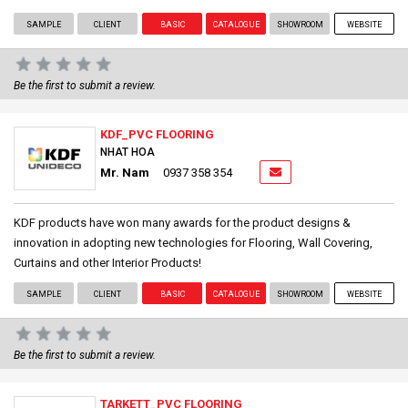
SAMPLE
CLIENT
BASIC
CATALOGUE
SHOWROOM
WEBSITE
Be the first to submit a review.
KDF_PVC FLOORING
NHAT HOA
Mr. Nam
0937 358 354
KDF products have won many awards for the product designs &
innovation in adopting new technologies for Flooring, Wall Covering,
Curtains and other Interior Products!
SAMPLE
CLIENT
BASIC
CATALOGUE
SHOWROOM
WEBSITE
Be the first to submit a review.
TARKETT_PVC FLOORING