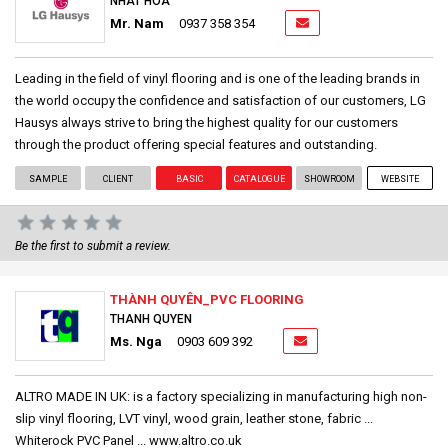
NHAT HOA
Mr. Nam
0937 358 354
Leading in the field of vinyl flooring and is one of the leading brands in
the world occupy the confidence and satisfaction of our customers, LG
Hausys always strive to bring the highest quality for our customers
through the product offering special features and outstanding.
SAMPLE
CLIENT
BASIC
CATALOGUE
SHOWROOM
WEBSITE
Be the first to submit a review.
THÀNH QUYÊN_PVC FLOORING
THANH QUYEN
Ms. Nga
0903 609 392
ALTRO MADE IN UK: is a factory specializing in manufacturing high non-
slip vinyl flooring, LVT vinyl, wood grain, leather stone, fabric ...
Whiterock PVC Panel ... www.altro.co.uk