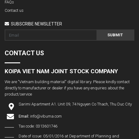
FAQs
Contact us
SUBSCRIBE NEWSLETTER
SUBMIT
CONTACT US
KOIPA VIET NAM JOINT STOCK COMPANY
We are "Vietnam building material" digital library. Please kindly contact
directly to manufacturer or dealer if you have any enquiries about the
product/service
Sarimi Apartment A1. Unit 09, 74 Nguyen Co Thach, Thu Duc City
Email:
info@vibuma.com
Tax code: 0313601746
Date of issue: 05/01/2016 at Department of Planning and