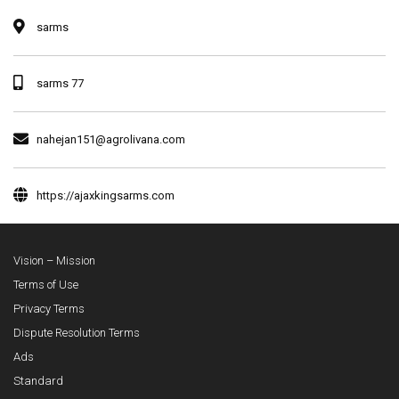
sarms
sarms 77
nahejan151@agrolivana.com
https://ajaxkingsarms.com
Vision – Mission
Terms of Use
Privacy Terms
Dispute Resolution Terms
Ads
Standard