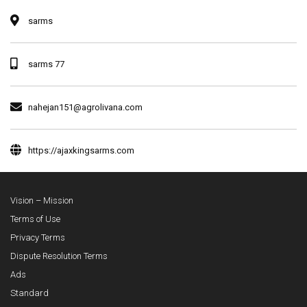
sarms
sarms 77
nahejan151@agrolivana.com
https://ajaxkingsarms.com
Vision – Mission
Terms of Use
Privacy Terms
Dispute Resolution Terms
Ads
Standard