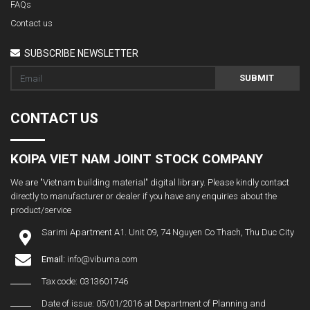
FAQs
Contact us
SUBSCRIBE NEWSLETTER
SUBMIT
CONTACT US
KOIPA VIET NAM JOINT STOCK COMPANY
We are "Vietnam building material" digital library. Please kindly contact
directly to manufacturer or dealer if you have any enquiries about the
product/service
Sarimi Apartment A1. Unit 09, 74 Nguyen Co Thach, Thu Duc City
Email:
info@vibuma.com
Tax code: 0313601746
Date of issue: 05/01/2016 at Department of Planning and