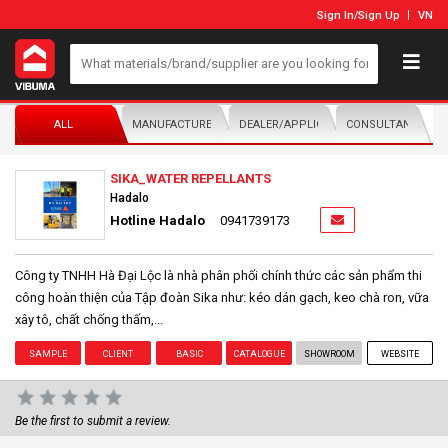
Sign In
/
Sign Up
VN
ALL
MANUFACTURER/DISTRIBUTOR
DEALER/APPLICATOR
CONSULTANTS
SIKA_WATER REPELLANTS
Hadalo
Hotline Hadalo
0941739173
Công ty TNHH Hà Đại Lộc là nhà phân phối chính thức các sản phẩm thi
công hoàn thiện của Tập đoàn Sika như: kéo dán gạch, keo chà ron, vữa
xây tô, chất chống thấm,...
SAMPLE
CLIENT
BASIC
CATALOGUE
SHOWROOM
WEBSITE
Be the first to submit a review.