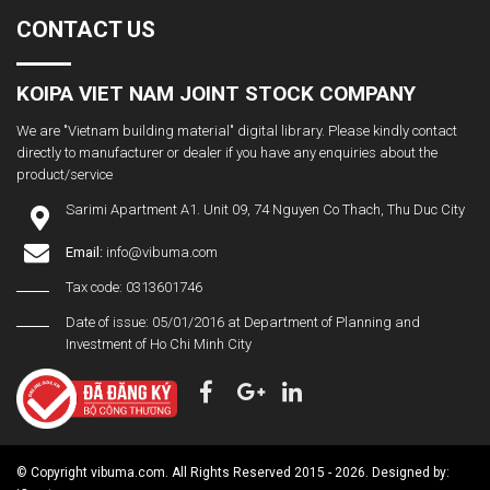
CONTACT US
KOIPA VIET NAM JOINT STOCK COMPANY
We are "Vietnam building material" digital library. Please kindly contact
directly to manufacturer or dealer if you have any enquiries about the
product/service
Sarimi Apartment A1. Unit 09, 74 Nguyen Co Thach, Thu Duc City
Email:
info@vibuma.com
Tax code: 0313601746
Date of issue: 05/01/2016 at Department of Planning and
Investment of Ho Chi Minh City
© Copyright vibuma.com. All Rights Reserved 2015 - 2026. Designed by: