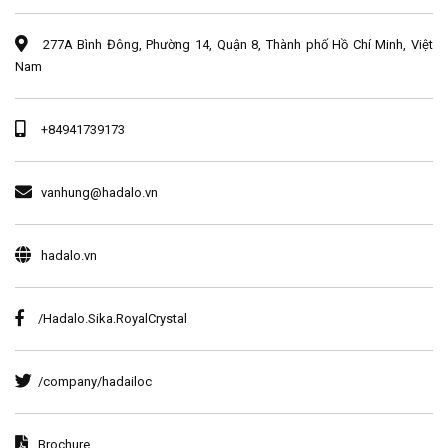
277A Bình Đông, Phường 14, Quận 8, Thành phố Hồ Chí Minh, Việt
Nam
+84941739173
vanhung@hadalo.vn
hadalo.vn
/Hadalo.Sika.RoyalCrystal
/company/hadailoc
Brochure