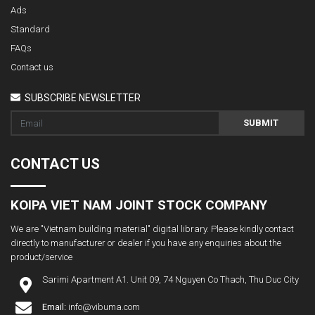
Ads
Standard
FAQs
Contact us
SUBSCRIBE NEWSLETTER
SUBMIT
CONTACT US
KOIPA VIET NAM JOINT STOCK COMPANY
We are "Vietnam building material" digital library. Please kindly contact
directly to manufacturer or dealer if you have any enquiries about the
product/service
Sarimi Apartment A1. Unit 09, 74 Nguyen Co Thach, Thu Duc City
Email:
info@vibuma.com