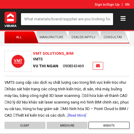
Sign In
/
Sign Up
VN
ALL
MANUFACTURER/DISTRIBUTOR
DEALER/APPLICATOR
CONSULTANTS
VMT SOLUTIONS_BIM
VMTS
VU THI NGAN
0908343469
VMTS cung cấp các dịch vụ chất lượng cao trong lĩnh vực kiến trúc như:
Khảo sát hiện trạng các công trình kiến trúc, di sản, nhà máy, buồng
máy tàu, bằng công nghệ 3D laser scanning. Số hóa bản vẽ thành CAD
Xử lý dữ liệu khảo sát laser scanning sang mô hình BIM chính xác, phục
vụ cải tạo, trùng tu hay giám sát. Mô hình hóa 3D – Point Cloud to BIM /
CAD Thiết kế kiến trúc và các dịch...
[Read More]
CLIENT
BROCHURE
WEBSITE