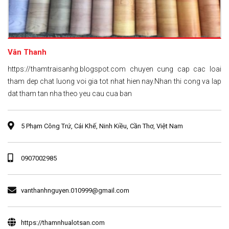
Vân Thanh
https://thamtraisanhg.blogspot.com chuyen cung cap cac loai
tham dep chat luong voi gia tot nhat hien nay.Nhan thi cong va lap
dat tham tan nha theo yeu cau cua ban
5 Phạm Công Trứ, Cái Khế, Ninh Kiều, Cần Thơ, Việt Nam
0907002985
vanthanhnguyen.010999@gmail.com
https://thamnhualotsan.com