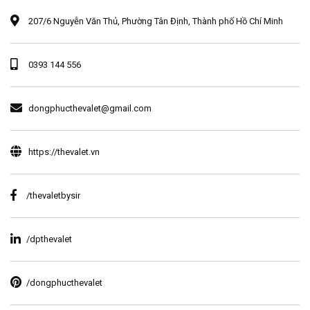
207/6 Nguyễn Văn Thủ, Phường Tân Định, Thành phố Hồ Chí Minh
0393 144 556
dongphucthevalet@gmail.com
https://thevalet.vn
/thevaletbysir
/dpthevalet
/dongphucthevalet