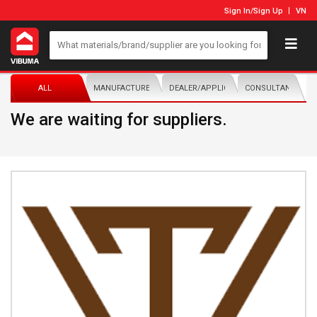
Sign In
/
Sign Up
VN
ALL
MANUFACTURER/DISTRIBUTOR
DEALER/APPLICATOR
CONSULTANTS
We are waiting for suppliers.