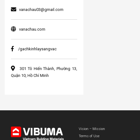
vanachau03@gmail.com
vanachau.com
/gachkinhlaysangvac
301 Tô Hiến Thành, Phường 13,
Quận 10, Hồ Chí Minh
Vision – Mission
Terms of Use