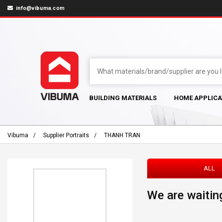
info@vibuma.com
BUILDING MATERIALS
HOME APPLICA
Vibuma
Supplier Portraits
THANH TRAN
ALL
We are waiting