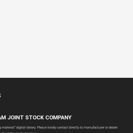
S
NAM JOINT STOCK COMPANY
material" digital library. Please kindly contact directly to manufacturer or dealer