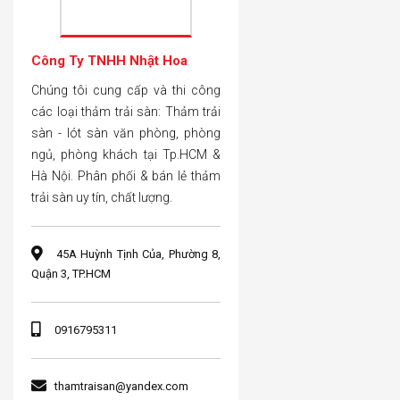
Công Ty TNHH Nhật Hoa
Chúng tôi cung cấp và thi công
các loại thảm trải sàn: Thảm trải
sàn - lót sàn văn phòng, phòng
ngủ, phòng khách tại Tp.HCM &
Hà Nội. Phân phối & bán lẻ thảm
trải sàn uy tín, chất lượng.
45A Huỳnh Tịnh Của, Phường 8,
Quận 3, TP.HCM
0916795311
thamtraisan@yandex.com