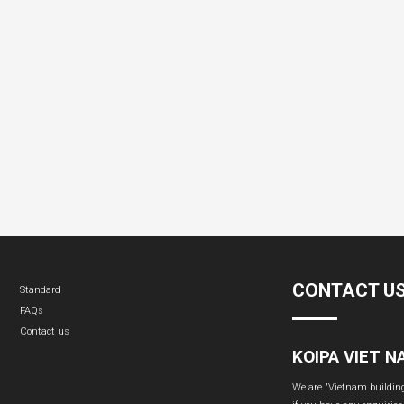
CONTACT U
Standard
FAQs
Contact us
KOIPA VIET 
We are "Vietnam building 