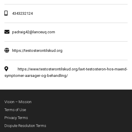
4343232124
padraig42@lanceuq.com
https://testosterontilskud.org
https://www.testosterontilskud.org/lavt-testosteron-hos-maend-
symptomer-aarsager-og-behandling/
Vision – Mission
Terms of Use
Privacy Terms
Dispute Resolution Terms