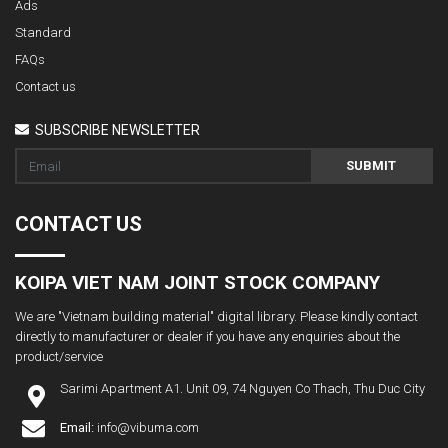
Ads
Standard
FAQs
Contact us
SUBSCRIBE NEWSLETTER
SUBMIT
CONTACT US
KOIPA VIET NAM JOINT STOCK COMPANY
We are "Vietnam building material" digital library. Please kindly contact
directly to manufacturer or dealer if you have any enquiries about the
product/service
Sarimi Apartment A1. Unit 09, 74 Nguyen Co Thach, Thu Duc City
Email:
info@vibuma.com