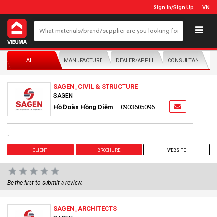
Sign In
/
Sign Up
VN
ALL
MANUFACTURER/DISTRIBUTOR
DEALER/APPLICATOR
CONSULTANTS
SAGEN_CIVIL & STRUCTURE
SAGEN
Hồ Đoàn Hồng Diễm
0903605096
.
CLIENT
BROCHURE
WEBSITE
Be the first to submit a review.
SAGEN_ARCHITECTS