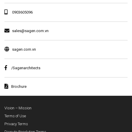
0903605096
sales@sagen.com.vn
sagen.com.vn
/Sagenarchitects
Brochure
Vision – Mission
Terms of Use
Privacy Terms
Dispute Resolution Terms