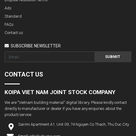
Ads
Standard
FAQs
Contact us
SUBSCRIBE NEWSLETTER
SUBMIT
CONTACT US
KOIPA VIET NAM JOINT STOCK COMPANY
We are "Vietnam building material" digital library. Please kindly contact
directly to manufacturer or dealer if you have any enquiries about the
product/service
Sarimi Apartment A1. Unit 09, 74 Nguyen Co Thach, Thu Duc City